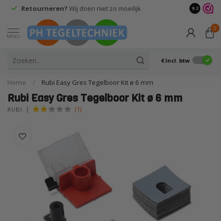
Retourneren?
Wij doen niet zo moeilijk
9.2
0
MENU
€
Incl. btw
Home
/
Rubi Easy Gres Tegelboor Kit ø 6 mm
Rubi Easy Gres Tegelboor Kit ø 6 mm
(1)
RUBI