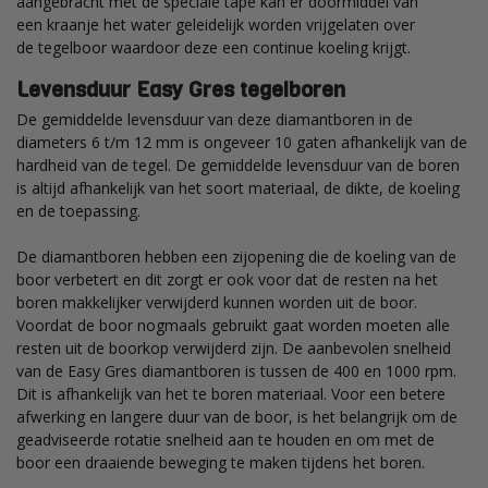
aangebracht met de speciale tape kan er
doormiddel
van
een
kraanje
het water geleidelijk worden vrijgelaten over
de
tegelboor
waardoor deze een continue koeling krijgt.
Levensduur Easy Gres tegelboren
De gemiddelde levensduur van deze diamantboren in de
diameters 6 t/m 12 mm is ongeveer 10 gaten afhankelijk van de
hardheid van de tegel. De gemiddelde levensduur van de boren
is altijd afhankelijk van het soort materiaal, de dikte, de koeling
en de toepassing.
De diamantboren hebben een zijopening die de koeling van de
boor verbetert en dit zorgt er ook voor dat de resten na het
boren makkelijker verwijderd kunnen worden uit de boor.
Voordat de boor nogmaals gebruikt gaat worden moeten alle
resten uit de boorkop verwijderd zijn. De aanbevolen snelheid
van de Easy Gres diamantboren is tussen de 400 en 1000 rpm.
Dit is afhankelijk van het te boren materiaal. Voor een betere
afwerking en langere duur van de boor, is het belangrijk om de
geadviseerde rotatie snelheid aan te houden en om met de
boor een draaiende beweging te maken tijdens het boren.