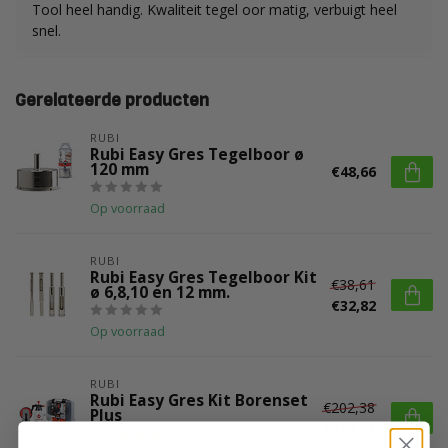
Tool heel handig. Kwaliteit tegel oor matig, verbuigt heel
snel.
Gerelateerde producten
RUBI
Rubi Easy Gres Tegelboor ø
120 mm
€48,66
Op voorraad
RUBI
Rubi Easy Gres Tegelboor Kit
€38,61
ø 6,8,10 en 12 mm.
€32,82
Op voorraad
RUBI
Rubi Easy Gres Kit Borenset
€202,38
Plus
€161,91