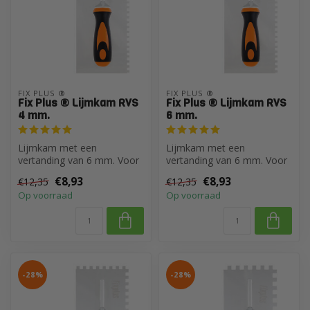
FIX PLUS ®
FIX PLUS ®
Fix Plus ® Lijmkam RVS
Fix Plus ® Lijmkam RVS
4 mm.
6 mm.
Lijmkam met een
Lijmkam met een
vertanding van 6 mm. Voor
vertanding van 6 mm. Voor
het lijmen van alle soorten
het lijmen van alle soorten
€8,93
€8,93
€12,35
€12,35
ceramiek e...
ceramiek e...
Op voorraad
Op voorraad
-28%
-28%