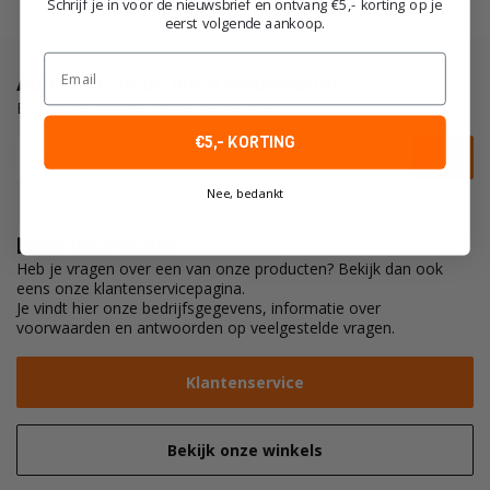
Schrijf je in voor de nieuwsbrief en ontvang €5,- korting op je
eerst volgende aankoop.
Email
Abonneer je op onze nieuwsbrief
Blijf op de hoogte van de beste deals
€5,- KORTING
Nee, bedankt
Meer informatie
Heb je vragen over een van onze producten? Bekijk dan ook
eens onze klantenservicepagina.
Je vindt hier onze bedrijfsgegevens, informatie over
voorwaarden en antwoorden op veelgestelde vragen.
Klantenservice
Bekijk onze winkels