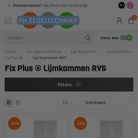
Retourneren?
Wij doen niet zo moeilijk
9.2
0
MENU
€
Incl. btw
Home
/
Handgereedschap
/
Lijmkammen
/
Lijmkammen
Fix Plus ®
/
Lijmkammen RVS
Fix Plus ® Lijmkammen RVS
Filters
-28%
-28%