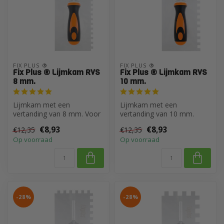
FIX PLUS ®
FIX PLUS ®
Fix Plus ® Lijmkam RVS
Fix Plus ® Lijmkam RVS
8 mm.
10 mm.
Lijmkam met een
Lijmkam met een
vertanding van 8 mm. Voor
vertanding van 10 mm.
het lijmen van alle soorten
Voor het lijmen van alle
€8,93
€8,93
€12,35
€12,35
ceramiek e...
soorten ceramiek ...
Op voorraad
Op voorraad
-28%
-28%