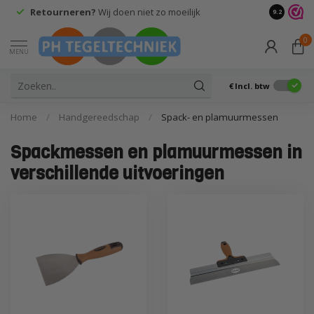
Retourneren?
Wij doen niet zo moeilijk
9.2
0
MENU
€
Incl. btw
Home
/
Handgereedschap
/
Spack- en plamuurmessen
Spackmessen en plamuurmessen in
verschillende uitvoeringen