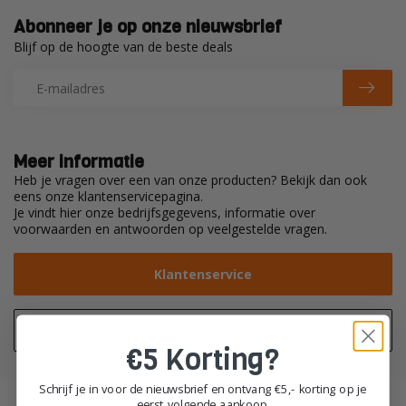
Abonneer je op onze nieuwsbrief
Blijf op de hoogte van de beste deals
Meer informatie
Heb je vragen over een van onze producten? Bekijk dan ook
eens onze klantenservicepagina.
Je vindt hier onze bedrijfsgegevens, informatie over
voorwaarden en antwoorden op veelgestelde vragen.
Klantenservice
Bekijk onze winkels
€5 Korting?
Schrijf je in voor de nieuwsbrief en ontvang €5,- korting op je
eerst volgende aankoop.