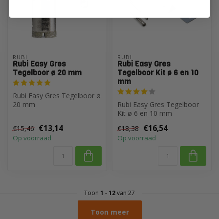
RUBI
RUBI
Rubi Easy Gres
Rubi Easy Gres
Tegelboor ø 20 mm
Tegelboor Kit ø 6 en 10
mm
Rubi Easy Gres Tegelboor ø
20 mm
Rubi Easy Gres Tegelboor
Kit ø 6 en 10 mm
€13,14
€16,54
€15,46
€18,38
Op voorraad
Op voorraad
Toon
1
-
12
van 27
Toon meer