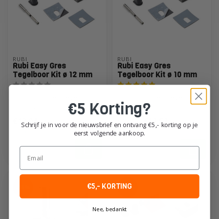
RUBI
RUBI
Rubi Easy Gres
Rubi Easy Gres
Tegelboor Kit ø 12 mm
Tegelboor Kit ø 10 mm
Rubi Easy Gres Tegelboor
Rubi Easy Gres Tegelboor
€5 Korting?
Kit ø 12 mm
Kit ø 10 mm
€12,04
€12,52
€13,92
Schrijf je in voor de nieuwsbrief en ontvang €5,- korting op je
Op voorraad
Op voorraad
eerst volgende aankoop.
Email
€5,- KORTING
-15%
-10%
Nee, bedankt