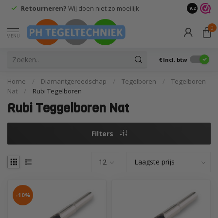
Retourneren?
Wij doen niet zo moeilijk
9.2
0
MENU
€
Incl. btw
Home
/
Diamantgereedschap
/
Tegelboren
/
Tegelboren
Nat
/
Rubi Tegelboren
Rubi Teggelboren Nat
Filters
-10%