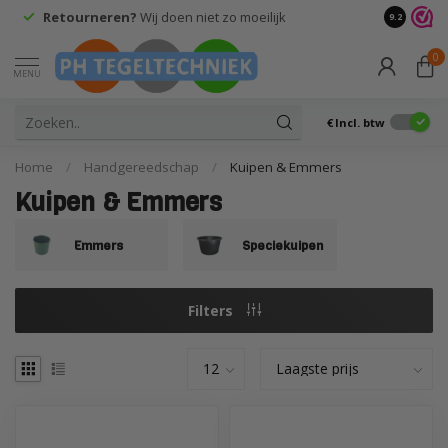
Retourneren?
Wij doen niet zo moeilijk
9.2
0
MENU
€
Incl. btw
Home
/
Handgereedschap
/
Kuipen & Emmers
Kuipen & Emmers
Emmers
Speciekuipen
Filters