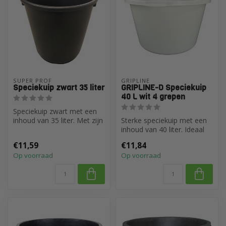
SUPER PROF
GRIPLINE 
Speciekuip zwart 35 liter
GRIPLINE-D Speciekuip
40 L wit 4 grepen
Speciekuip zwart met een
inhoud van 35 liter. Met zijn
Sterke speciekuip met een
diameter van 32/40 cm en
inhoud van 40 liter. Ideaal
...
voor het aanmaken van
€11,59
€11,84
tege...
Op voorraad
Op voorraad