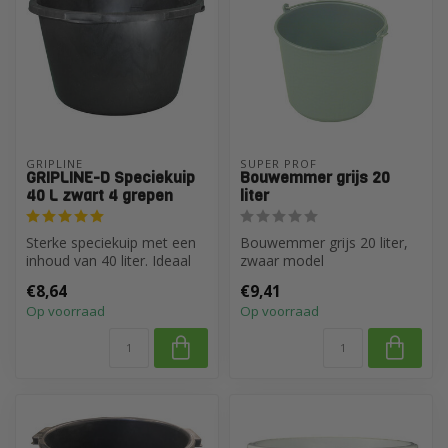
GRIPLINE 
SUPER PROF
GRIPLINE-D Speciekuip
Bouwemmer grijs 20
40 L zwart 4 grepen
liter
Sterke speciekuip met een
Bouwemmer grijs 20 liter,
inhoud van 40 liter. Ideaal
zwaar model
voor het aanmaken van
€8,64
€9,41
tege...
Op voorraad
Op voorraad