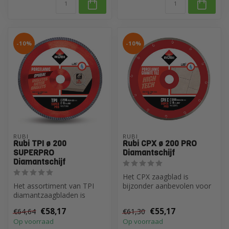
-10%
-10%
RUBI
RUBI
Rubi TPI ø 200
Rubi CPX ø 200 PRO
SUPERPRO
Diamantschijf
Diamantschijf
Het CPX zaagblad is
Het assortiment van TPI
bijzonder aanbevolen voor
diamantzaagbladen is
rechte sneden in
speciaal ontworpen voor
porseleinen tegel...
€58,17
€55,17
€64,64
€61,30
verstek zag...
Op voorraad
Op voorraad