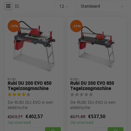
-20%
-20%
RUBI
RUBI
Rubi DU 200 EVO 650
Rubi DU 200 EVO 850
Tegelzaagmachine
Tegelzaagmachine
De RUBI DU-EVO is een
De RUBI DU-EVO is een
elektrische
elektrische
tegelzaagmachine met een
tegelzaagmachine met een
€402,57
€537,50
€503,21
€671,88
mobiele zaagkop, ontw...
mobiele zaagkop, ontw...
Op voorraad
Op voorraad