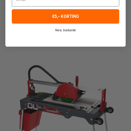
Op voorraad
€5,- KORTING
Nee, bedankt
Toon
1
-
11
van 11