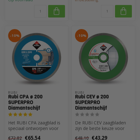
-10%
-10%
RUBI
RUBI
Rubi CPA ø 200
Rubi CEV ø 200
SUPERPRO
SUPERPRO
Diamantschijf
Diamantschijf
Het RUBI CPA zaagblad is
De RUBI CEV zaagbladen
speciaal ontworpen voor
zijn de beste keuze voor
het zagen van harde
het algemeen zagen van
€65,54
€43,29
€72,82
€48,10
materialen ...
keramisch...