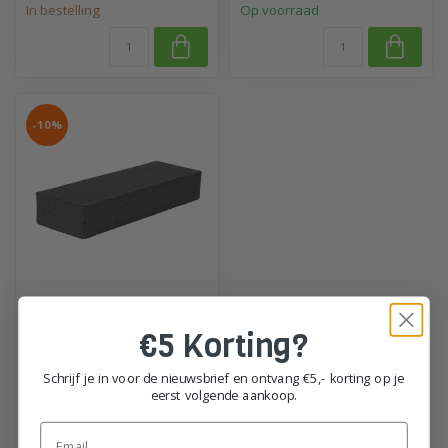
In bestelling
Op voorraad
-10%
RUBI
Rubi Opscherpblok voor
€5 Korting?
Grote Diamantbladen
Schrijf je in voor de nieuwsbrief en ontvang €5,- korting op je
Een opscherpblok wordt
eerst volgende aankoop.
gebruikt voor het
onderhoud aan uw
Email
€17,22
€19,13
diamantbladen. Ook is ...