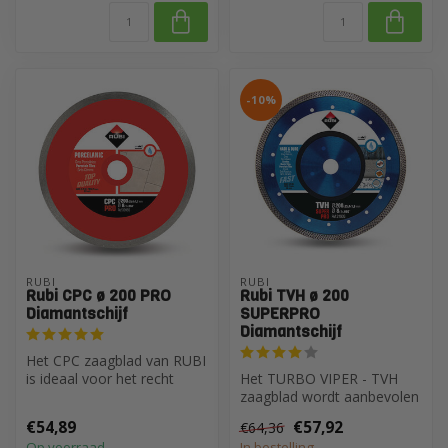
-10%
RUBI
RUBI
Rubi CPC ø 200 PRO
Rubi TVH ø 200
Diamantschijf
SUPERPRO
Diamantschijf
Het CPC zaagblad van RUBI
is ideaal voor het recht
Het TURBO VIPER - TVH
zagen en verstek zagen van
zaagblad wordt aanbevolen
po...
voor het zagen van harde
€54,89
€57,92
€64,36
materia...
Op voorraad
In bestelling