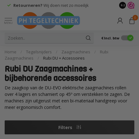
Retourneren?
Wij doen niet zo moeilijk
9.2
0
MENU
€
Incl. btw
Home
/
Tegelsnijders
/
Zaagmachines
/
Rubi
Zaagmachines
/
Rubi DU + Accessoires
Rubi DU Zaagmachines +
bijbehorende accessoires
De zaagkop van de DU-EVO elektrische zaagmachines rollen
over 4 lagers en scharniert op 45º om verstekken te zagen. De
machines zijn uitgerust met een bi-materiaal handgreep voor
meer ergonomisch comfort.
Filters