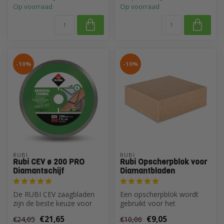
Op voorraad
Op voorraad
-10%
-10%
RUBI
RUBI
Rubi CEV ø 200 PRO
Rubi Opscherpblok voor
Diamantschijf
Diamantbladen
De RUBI CEV zaagbladen
Een opscherpblok wordt
zijn de beste keuze voor
gebruikt voor het
het algemeen zagen van
onderhoud aan uw
€21,65
€9,05
€24,05
€10,06
keramisch...
diamantbladen. Ook is ...