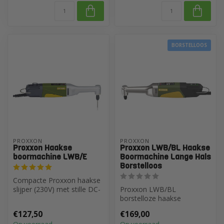
BORSTELLOOS
PROXXON
PROXXON
Proxxon Haakse
Proxxon LWB/BL Haakse
boormachine LWB/E
Boormachine Lange Hals
Borstelloos
Compacte Proxxon haakse
slijper (230V) met stille DC-
Proxxon LWB/BL
motor. Ideaal voor slijpen,...
borstelloze haakse
boormachine met lange
€127,50
€169,00
hals. 250W, 16.000 TPM. ...
Op voorraad
Op voorraad