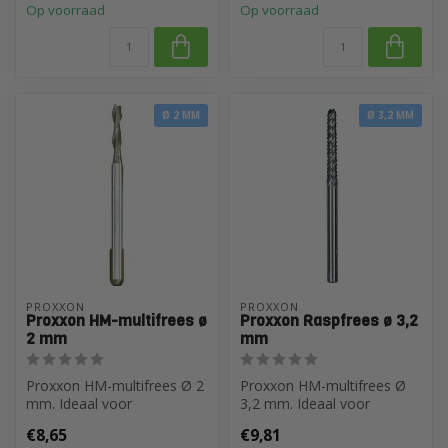
Op voorraad
Op voorraad
Ø 2 MM
Ø 3,2 MM
PROXXON
PROXXON
Proxxon HM-multifrees ø
Proxxon Raspfrees ø 3,2
2 mm
mm
Proxxon HM-multifrees Ø 2
Proxxon HM-multifrees Ø
mm. Ideaal voor
3,2 mm. Ideaal voor
precisiebewerkingen op
precisiebewerkingen op
€8,65
€9,81
keramiek, porse...
keramiek, por...