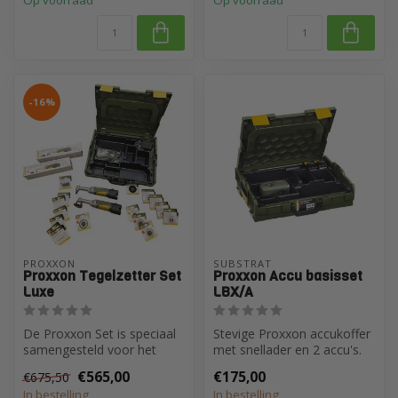
-16%
PROXXON
SUBSTRAT
Proxxon Tegelzetter Set
Proxxon Accu basisset
Luxe
LBX/A
De Proxxon Set is speciaal
Stevige Proxxon accukoffer
samengesteld voor het
met snellader en 2 accu's.
uitzagen en strak afwerken
Zelf samen te stellen met ...
€565,00
€175,00
€675,50
van ...
In bestelling
In bestelling