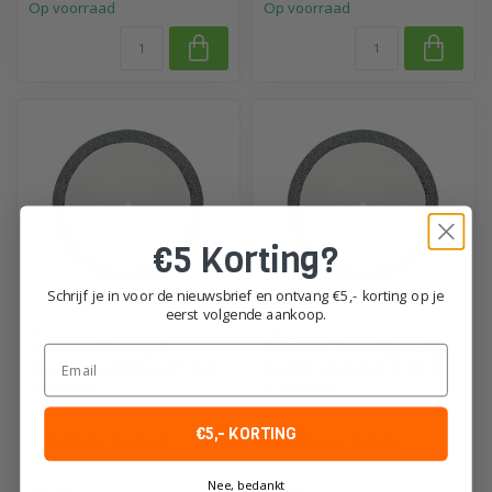
Op voorraad
Op voorraad
€5 Korting?
Schrijf je in voor de nieuwsbrief en ontvang €5,- korting op je
eerst volgende aankoop.
PROXXON
PROXXON
Proxxon Diamant
Proxxon Doorslijpschijf
Email
doorslijpschijf ø 20 mm
gediamanteerd ø 38 mm
+ houder
+ houder
€5,- KORTING
Ultradunne diamant
Ultradunne diamant
doorslijpschijf van 20 mm
doorslijpschijf van 38 mm
met houder. Slechts 0,6
met houder. Slechts 0,6
Nee, bedankt