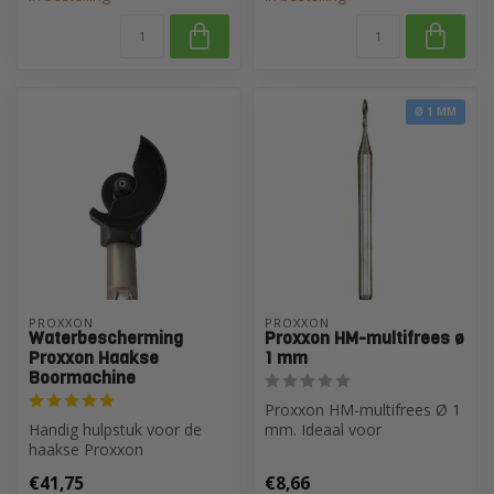
Ø 1 MM
PROXXON
PROXXON
Waterbescherming
Proxxon HM-multifrees ø
Proxxon Haakse
1 mm
Boormachine
Proxxon HM-multifrees Ø 1
Handig hulpstuk voor de
mm. Ideaal voor
haakse Proxxon
precisiebewerkingen op
boormachine. Beschermt
keramiek, porse...
€41,75
€8,66
tegen waterspetter...