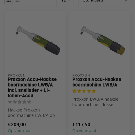
PROXXON
PROXXON
Proxxon Accu-Haakse
Proxxon Accu-Haakse
boormachine LWB/A
boormachine LWB/A
incl. snellader + Li-
Ionen-Accu
Proxxon LWB/A haakse
boormachine – losse
Haakse Proxxon
machine. Zonder accu,
boormachine LWB/A op
lader of koffer. ...
accu. Voor precisieboringen
€209,00
€117,50
in tegelwerk. In...
Op voorraad
Op voorraad