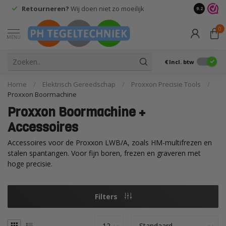
Retourneren?
Wij doen niet zo moeilijk
9.2
0
MENU
€
Incl. btw
Home
/
Elektrisch Gereedschap
/
Proxxon Precisie Tools
/
Proxxon Boormachine
Proxxon Boormachine +
Accessoires
Accessoires voor de Proxxon LWB/A, zoals HM-multifrezen en
stalen spantangen. Voor fijn boren, frezen en graveren met
hoge precisie.
Filters