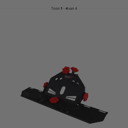
Toon
1
-
4
van 4