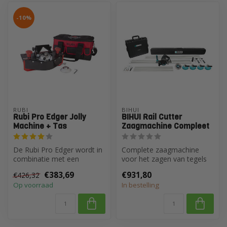
-10%
RUBI
BIHUI
Rubi Pro Edger Jolly
BIHUI Rail Cutter
Machine + Tas
Zaagmachine Compleet
De Rubi Pro Edger wordt in
Complete zaagmachine
combinatie met een
voor het zagen van tegels
standaard haakse slijper
en natuursteen. Een
€383,69
€931,80
€426,32
gebruikt ...
compleet en p...
Op voorraad
In bestelling