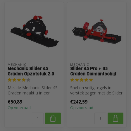
MECHANIC
MECHANIC
Mechanic Slider 45
Slider 45 Pro + 45
Graden Opzetstuk 2.0
Graden Diamantschijf
Met de Mechanic Slider 45
Snel en veilig tegels in
Graden maakt u in een
verstek zagen met de Slider
handomdraai van uw
45 PRO. Dit speciale
€50,89
€242,59
haakse slijpe...
opzets...
Op voorraad
Op voorraad