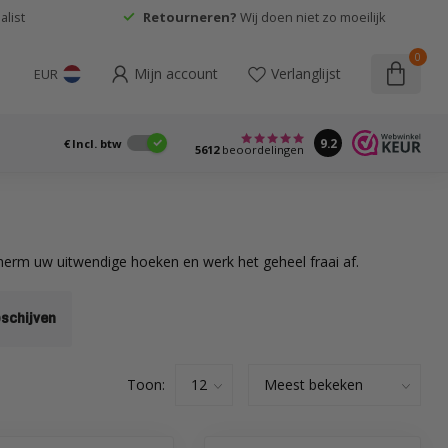
list
Retourneren?
Wij doen niet zo moeilijk
0
Mijn account
Verlanglijst
EUR
9.2
€
Incl. btw
5612
beoordelingen
escherm uw uitwendige hoeken en werk het geheel fraai af.
pschijven
Toon: