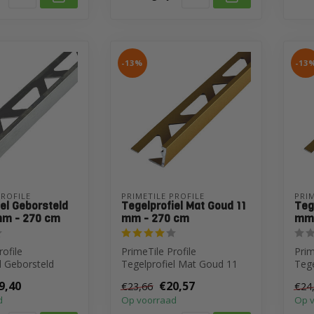
-13%
-13
PROFILE
PRIMETILE PROFILE
PRIM
el Geborsteld
Tegelprofiel Mat Goud 11
Teg
 mm - 270 cm
mm - 270 cm
mm 
rofile
PrimeTile Profile
Prim
l Geborsteld
Tegelprofiel Mat Goud 11
Tege
mm - 270 cm
mm - 270 cm
mm 
9,40
€20,57
€23,66
€24
d
Op voorraad
Op 