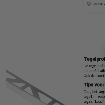
Vergelij
Tegelprof
De tegelprofie
het profiel af
Ook de alumini
Tips voor
Zaag het
tege
tegellijm zoda
tegels "koud" 