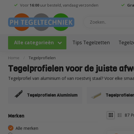
Voor
16:00
uur besteld, vandaag verzonden
Gra
Alle categorieën
Tips Tegelzetten
Tegelz
Home
/
Tegelprofielen
Tegelprofielen voor de juiste af
Tegelprofiel van aluminium of van roestvrij staal? Voor elke smaa
Tegelprofielen Aluminium
Tegelprofiele
87
P
Merken
Alle merken