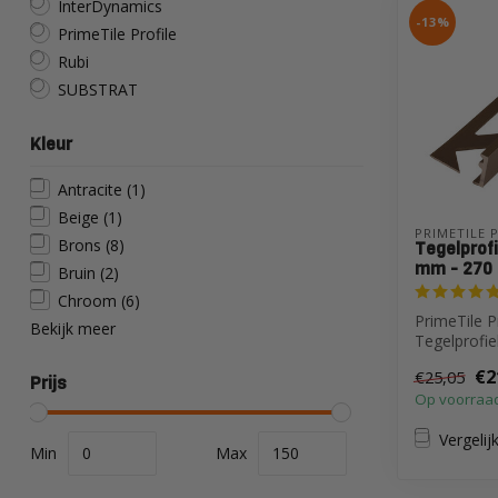
InterDynamics
-13%
PrimeTile Profile
Rubi
SUBSTRAT
Kleur
Antracite
(1)
Beige
(1)
PRIMETILE 
Brons
(8)
Tegelprofi
mm - 270
Bruin
(2)
Chroom
(6)
PrimeTile P
Bekijk meer
Tegelprofie
mm - 270 
€2
€25,05
Prijs
Op voorraa
Vergelij
Min
Max