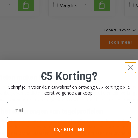
k
Vergelijk
V
Toon
1
-
12
van 87
Toon meer
€5 Korting?
ielen maken het af
len zijn voorzien van een doordachte oppervlakte structuur en stans c
Schrijf je in voor de nieuwsbrief en ontvang €5,- korting op je
eerst volgende aankoop.
hankelijk van de dikte van de tegels. De rvs tegelprofielen zijn verkrijg
um varianten zijn verkrijgbaar in verschillende afmetingen en kleure
Email
 het aanbrengen van tegelprofielen
lprofiel
op de juiste lengte. Breng tegellijm aan op de buitenhoek waa
t deze door de stans gaten omhoog komt. Plaats het profiel met de vla
€5,- KORTING
tegel het profiel plaatsen of een voegbreedte tussen het profiel en de 