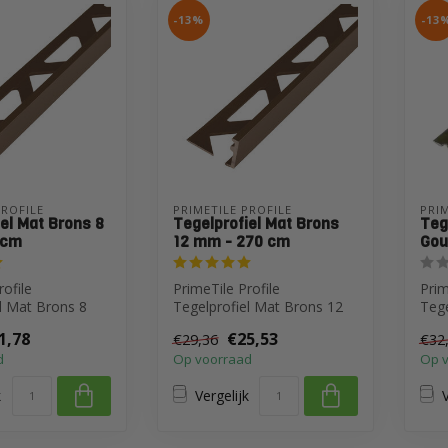
-13%
-13
PROFILE
PRIMETILE PROFILE
PRIM
el Mat Brons 8
Tegelprofiel Mat Brons
Teg
 cm
12 mm - 270 cm
Gou
rofile
PrimeTile Profile
Prim
l Mat Brons 8
Tegelprofiel Mat Brons 12
Tege
cm
mm - 270 cm
Gou
1,78
€25,53
€29,36
€32
d
Op voorraad
Op 
k
Vergelijk
V