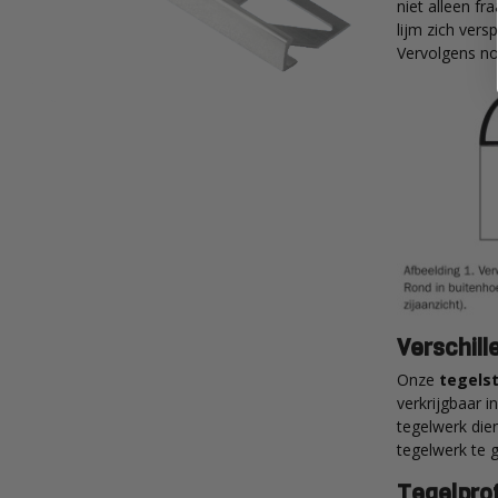
niet alleen fr
lijm zich vers
Vervolgens n
Verschill
Onze
tegelst
verkrijgbaar i
tegelwerk dien
tegelwerk te g
Tegelprof