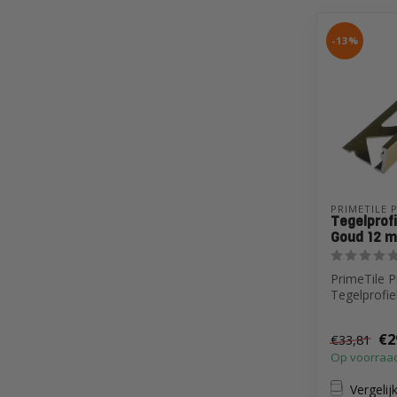
-13%
PRIMETILE 
Tegelprofi
Goud 12 m
PrimeTile P
Tegelprofie
Goud 12 m
€2
€33,81
Op voorraa
Vergelij