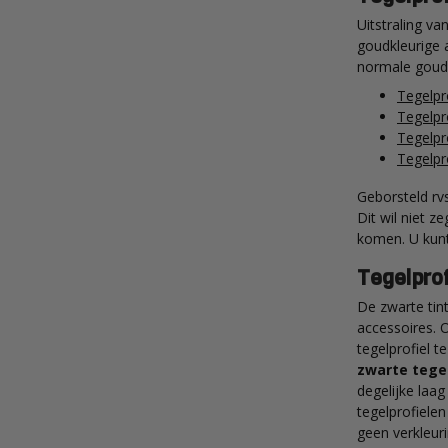
Uitstraling v
goudkleurige 
normale goude
Tegelpr
Tegelpr
Tegelpr
Tegelpr
Geborsteld rvs
Dit wil niet z
komen. U kunt
Tegelprof
De zwarte tint
accessoires. 
tegelprofiel t
zwarte tegel
degelijke laa
tegelprofielen
geen verkleur