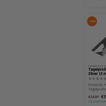
-13%
PRIMETILE 
Tegelprofi
Zilver 12
PrimeTile P
Tegelprofie
Zilver 12 
€2
€33,81
Op voorraa