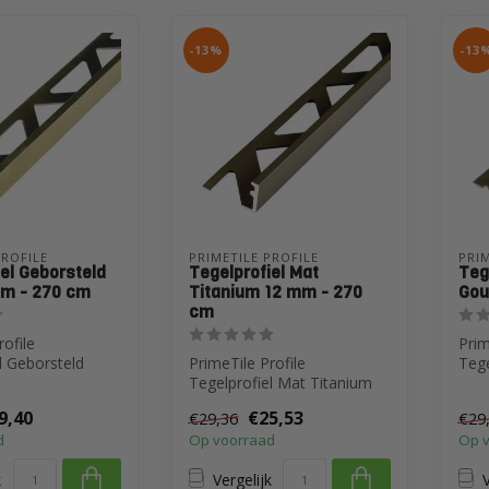
-13%
-13
PROFILE
PRIMETILE PROFILE
PRIM
el Geborsteld
Tegelprofiel Mat
Teg
m - 270 cm
Titanium 12 mm - 270
Gou
cm
rofile
Prim
l Geborsteld
PrimeTile Profile
Tege
m - 270 cm
Tegelprofiel Mat Titanium
Gou
12 mm - 270 cm
9,40
€25,53
€29,36
€29
d
Op voorraad
Op 
k
Vergelijk
V