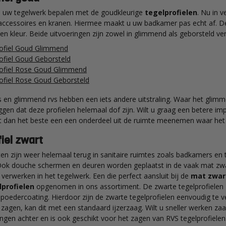
an uw tegelwerk bepalen met de goudkleurige
tegelprofielen
. Nu in v
accessoires en kranen. Hiermee maakt u uw badkamer pas echt af. De g
n kleur. Beide uitvoeringen zijn zowel in glimmend als geborsteld ver
ofiel Goud Glimmend
ofiel Goud Geborsteld
ofiel Rose Goud Glimmend
ofiel Rose Goud Geborsteld
 en glimmend rvs hebben een iets andere uitstraling. Waar het glimmen
eggen dat deze profielen helemaal dof zijn. Wilt u graag een betere imp
 dan het beste een een onderdeel uit de ruimte meenemen waar het 
iel zwart
en zijn weer helemaal terug in sanitaire ruimtes zoals badkamers en t
Ook douche schermen en deuren worden geplaatst in de vaak mat zwa
e verwerken in het tegelwerk. Een die perfect aansluit bij de
mat zwar
profielen
opgenomen in ons assortiment. De zwarte tegelprofielen z
g poedercoating. Hierdoor zijn de zwarte tegelprofielen eenvoudig te
 zagen, kan dit met een standaard ijzerzaag. Wilt u sneller werken za
ingen achter en is ook geschikt voor het zagen van RVS tegelprofielen