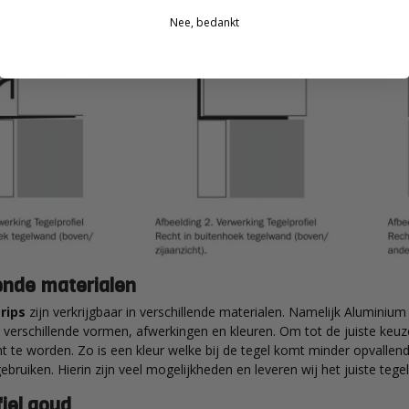
aaier uit maar dit zorgt tevens voor een waterdichte constructie. Zet d
Nee, bedankt
preidt over het bevestigingsvlak en er na droging een sterk geheel onts
ormaal voegen en schoonmaken.
ende materialen
rips
zijn verkrijgbaar in verschillende materialen. Namelijk Aluminium
n verschillende vormen, afwerkingen en kleuren. Om tot de juiste keuz
t te worden. Zo is een kleur welke bij de tegel komt minder opvallend
ebruiken. Hierin zijn veel mogelijkheden en leveren wij het juiste tege
iel goud