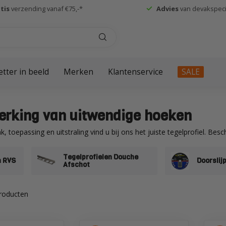
tis
verzending vanaf €75,-*
Advies
van devakspecia
etter in beeld
Merken
Klantenservice
SALE
werking van uitwendige hoeken
k, toepassing en uitstraling vind u bij ons het juiste tegelprofiel. B
Tegelprofielen Douche
n RVS
Doorslij
Afschot
roducten