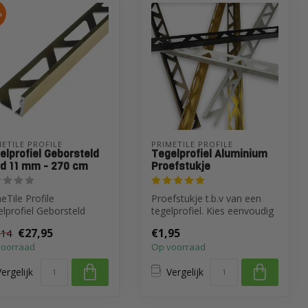
%
ETILE PROFILE
PRIMETILE PROFILE
elprofiel Geborsteld
Tegelprofiel Aluminium
d 11 mm - 270 cm
Proefstukje
eTile Profile
Proefstukje t.b.v van een
lprofiel Geborsteld
tegelprofiel. Kies eenvoudig
d 11 mm - 270 cm
je kleur en je formaat.
€27,95
€1,95
,14
voorraad
Op voorraad
ergelijk
Vergelijk