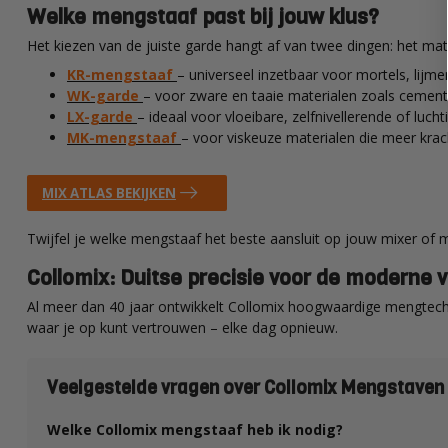
Welke mengstaaf past bij jouw klus?
Het kiezen van de juiste garde hangt af van twee dingen: het ma
KR-mengstaaf
– universeel inzetbaar voor mortels, lijme
WK-garde
– voor zware en taaie materialen zoals cement
LX-garde
– ideaal voor vloeibare, zelfnivellerende of luch
MK-mengstaaf
– voor viskeuze materialen die meer krac
MIX ATLAS BEKIJKEN
Twijfel je welke mengstaaf het beste aansluit op jouw mixer of 
Collomix: Duitse precisie voor de moderne
Al meer dan 40 jaar ontwikkelt Collomix hoogwaardige mengtec
waar je op kunt vertrouwen – elke dag opnieuw.
Veelgestelde vragen over Collomix Mengstaven
Welke Collomix mengstaaf heb ik nodig?