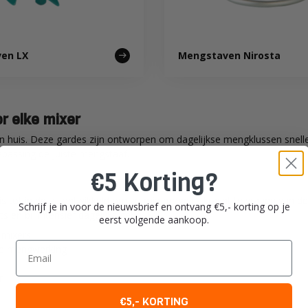
en LX
Mengstaven Nirosta
r elke mixer
n huis. Deze gardes zijn ontworpen om dagelijkse mengklussen sneller
oepassing de juiste mengstaaf.
€5 Korting?
 tot in detail ontwikkeld om zo min mogelijk kracht te vragen van de
Schrijf je in voor de nieuwsbrief en ontvang €5,- korting op je
 en bij intensief dagelijks gebruik.
eerst volgende aankoop.
 mixers
Email
rde mengwerking
r
€5,- KORTING