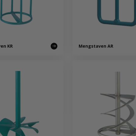
en KR
Mengstaven AR