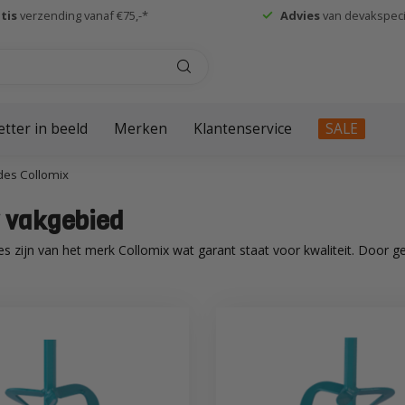
tis
verzending vanaf €75,-*
Advies
van devakspecia
etter in beeld
Merken
Klantenservice
SALE
des Collomix
w vakgebied
 zijn van het merk Collomix wat garant staat voor kwaliteit. Door geb