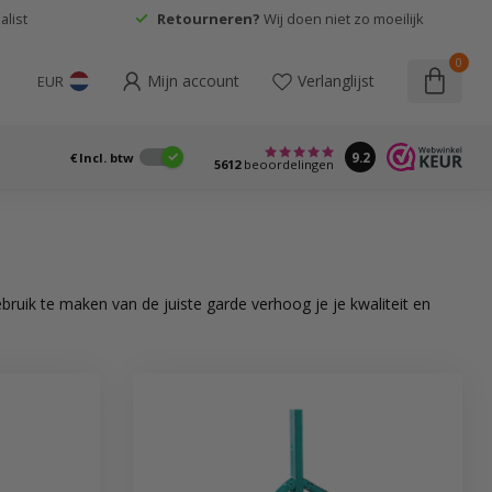
list
Retourneren?
Wij doen niet zo moeilijk
0
Mijn account
Verlanglijst
EUR
9.2
€
Incl. btw
5612
beoordelingen
ruik te maken van de juiste garde verhoog je je kwaliteit en