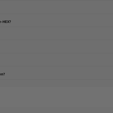
e-HEX?
en?