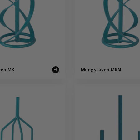
ven MK
Mengstaven MKN