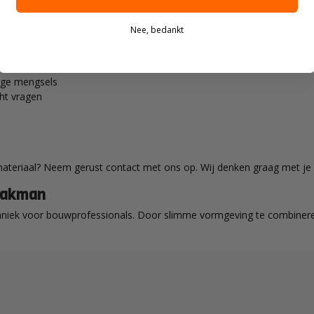
Nee, bedankt
teriaal dat je mengt en de machine waarmee je werkt. Binnen het Col
n en pleisters
 en dekvloer
tige mengsels
ht vragen
materiaal? Neem gerust contact met ons op. Wij denken graag met je 
 vakman
hniek voor bouwprofessionals. Door slimme vormgeving te combinere