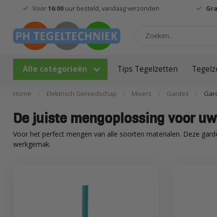
Voor
16:00
uur besteld, vandaag verzonden
Gra
Alle categorieën
Tips Tegelzetten
Tegelz
Home
/
Elektrisch Gereedschap
/
Mixers
/
Gardes
/
Gar
De juiste mengoplossing voor u
Voor het perfect mengen van alle soorten materialen. Deze gardes
werkgemak.