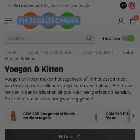
Retourneren?
Wij doen niet zo moeilijk
9.2
0
MENU
€
Incl. btw
Home
/
Tegellijm & Toebehoren
/
Coba Producten
/
Coba
Voegen & Kitten
Voegen & Kitten
Voegen en kitten maken het tegelwerk af. In het assortiment
van Coba zijn verschillende voegkleuren verkrijgbaar. Het mooie
hiervan is dat de siliconen kit qua kleur hier perfect op aansluit.
Zo creëert u een mooi hoogwaardig geheel
CGM 300 Voegmiddel Wand-
CGM 380 PU- afdic
en Vloertegels
Vloer
Filters