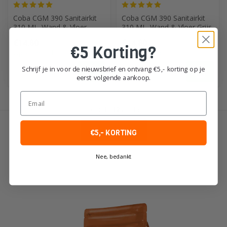
Coba CGM 390 Sanitairkit
Coba CGM 390 Sanitairkit
310 ML. Wand & Vloer
310 ML. Wand & Vloer Grijs
Antraciet
€14,80
€14,80
€5 Korting?
Op voorraad
Op voorraad
Schrijf je in voor de nieuwsbrief en ontvang €5,- korting op je
eerst volgende aankoop.
Email
Toon
1
-
12
van 15
Toon meer
€5,- KORTING
Nee, bedankt