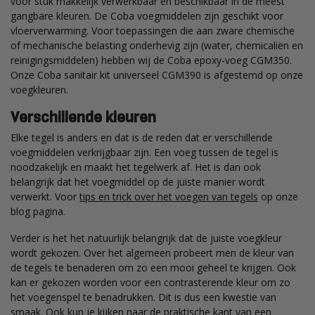
voor stuk makkelijk verwerkbaar en beschikbaar in de meest
gangbare kleuren. De Coba voegmiddelen zijn geschikt voor
vloerverwarming. Voor toepassingen die aan zware chemische
of mechanische belasting onderhevig zijn (water, chemicaliën en
reinigingsmiddelen) hebben wij de Coba epoxy-voeg CGM350.
Onze Coba sanitair kit universeel CGM390 is afgestemd op onze
voegkleuren.
Verschillende kleuren
Elke tegel is anders en dat is de reden dat er verschillende
voegmiddelen verkrijgbaar zijn. Een voeg tussen de tegel is
noodzakelijk en maakt het tegelwerk af. Het is dan ook
belangrijk dat het voegmiddel op de juiste manier wordt
verwerkt. Voor
tips en trick over het voegen van tegels
op onze
blog pagina.
Verder is het het natuurlijk belangrijk dat de juiste voegkleur
wordt gekozen. Over het algemeen probeert men de kleur van
de tegels te benaderen om zo een mooi geheel te krijgen. Ook
kan er gekozen worden voor een contrasterende kleur om zo
het voegenspel te benadrukken. Dit is dus een kwestie van
smaak. Ook kun je kijken naar de praktische kant van een