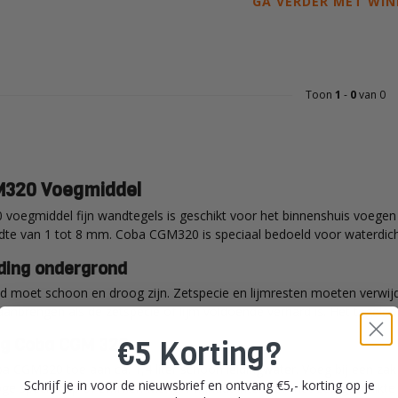
GA VERDER MET WIN
Toon
1
-
0
van 0
320 Voegmiddel
oegmiddel fijn wandtegels is geschikt voor het binnenshuis voegen
te van 1 tot 8 mm. Coba CGM320 is speciaal bedoeld voor waterdicht
ding ondergrond
 moet schoon en droog zijn. Zetspecie en lijmresten moeten verwij
nbrengen als de zetspecie of lijm voldoende verhard is. Het tegelop
€5 Korting?
ng Coba CGM 320
 CGM320 toe aan ca. 1,4 liter schoon leidingwater. Voeg bij een zak v
Schrijf je in voor de nieuwsbrief en ontvang €5,- korting op je
ge speciekuip of emmer. Meng 1 minuut intensief met een geschikte 