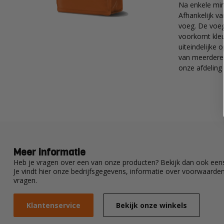
Na enkele mi
Afhankelijk v
voeg. De voeg
voorkomt kleu
uiteindelijke
van meerdere 
onze afdeling
Meer informatie
Heb je vragen over een van onze producten? Bekijk dan ook eens
Je vindt hier onze bedrijfsgegevens, informatie over voorwaard
vragen.
Klantenservice
Bekijk onze winkels