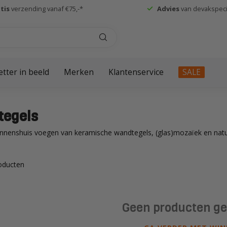
tis
verzending vanaf €75,-*
Advies
van devakspecia
etter in beeld
Merken
Klantenservice
SALE
tegels
innenshuis voegen van keramische wandtegels, (glas)mozaïek en nat
oducten
Geen producten g