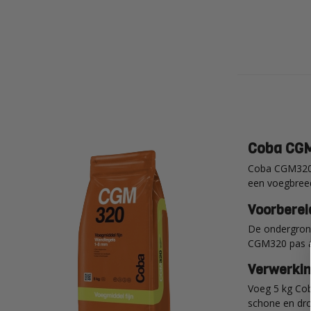
Coba CGM
Coba CGM320 v
een voegbreed
Voorberei
De ondergrond
CGM320 pas aa
Verwerki
Voeg 5 kg Coba
schone en dro