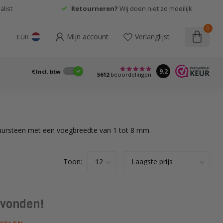
list
Retourneren?
Wij doen niet zo moeilijk
0
Mijn account
Verlanglijst
EUR
9.2
€
Incl. btw
5612
beoordelingen
uursteen met een voegbreedte van 1 tot 8 mm.
Toon:
evonden!