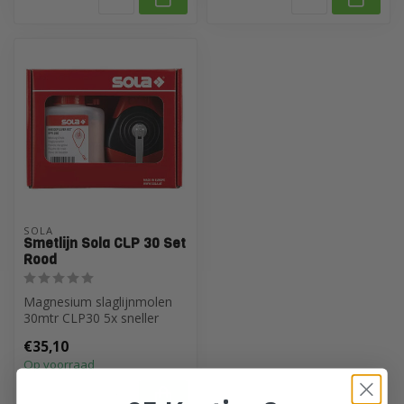
SOLA
Smetlijn Sola CLP 30 Set
Rood
Magnesium slaglijnmolen
30mtr CLP30 5x sneller
oprollen SET Rood
€35,10
Op voorraad