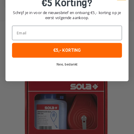
€5 Korting?
Schrijf je in voor de nieuwsbrief en ontvang €5,- korting op je
eerst volgende aankoop.
Toon
1
-
9
van 9
Email
€5,- KORTING
Nee, bedankt