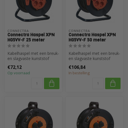
CONNECTRA
CONNECTRA
Connectra Haspel XPN
Connectra Haspel XPN
H05VV-F 25 meter
H05VV-F 50 meter
Kabelhaspel met een breuk-
Kabelhaspel met een breuk-
en slagvaste kunststof
en slagvaste kunststof
trommel en inklapbare
trommel en inklapbare
€72,12
€106,84
draaikno...
draaikno...
Op voorraad
In bestelling