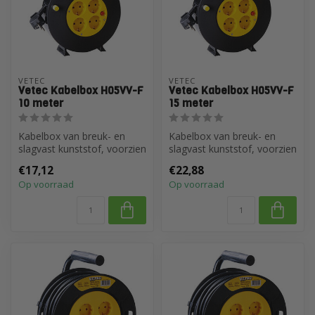
VETEC
VETEC
Vetec Kabelbox H05VV-F
Vetec Kabelbox H05VV-F
10 meter
15 meter
Kabelbox van breuk- en
Kabelbox van breuk- en
slagvast kunststof, voorzien
slagvast kunststof, voorzien
van een geïntegreerde
van een geïntegreerde
€17,12
€22,88
handgr...
handgr...
Op voorraad
Op voorraad