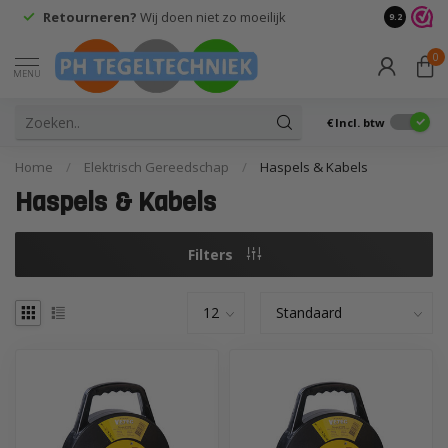
Retourneren?
Wij doen niet zo moeilijk
9.2
0
MENU
€
Incl. btw
Home
/
Elektrisch Gereedschap
/
Haspels & Kabels
Haspels & Kabels
Filters