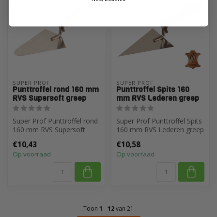
SUPER PROF
SUPER PROF
Punttroffel rond 160 mm
Punttroffel Spits 160
RVS Supersoft greep
mm RVS Lederen greep
Super Prof Punttroffel rond
Super Prof Punttroffel Spits
160 mm RVS Supersoft
160 mm RVS Lederen greep
greep
€10,43
€10,58
Op voorraad
Op voorraad
Toon
1
-
12
van 21