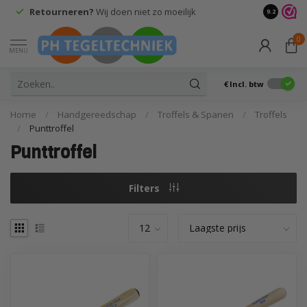
Retourneren?
Wij doen niet zo moeilijk
9.2
0
MENU
€
Incl. btw
Home
/
Handgereedschap
/
Troffels & Spanen
/
Troffels
/
Punttroffel
Punttroffel
Filters