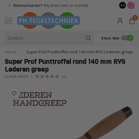
Retourneren?
Wij doen niet zo moeilijk
9.2
0
MENU
€
Incl. btw
Home
/
Super Prof Punttroffel rond 140 mm RVS Lederen greep
Super Prof Punttroffel rond 140 mm RVS
Lederen greep
(0)
SUPER PROF