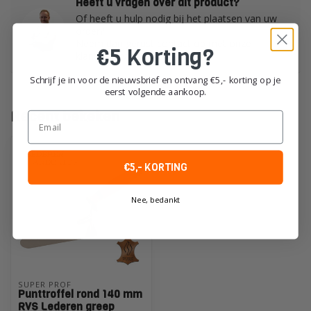
Heeft u vragen over dit product?
Of heeft u hulp nodig bij het plaatsen van uw
order?
Neem dan gerust contact op met onze
€5 Korting?
klantenservice!
Schrijf je in voor de nieuwsbrief en ontvang €5,- korting op je
eerst volgende aankoop.
Recent bekeken
Email
€5,- KORTING
Nee, bedankt
SUPER PROF
Punttroffel rond 140 mm
RVS Lederen greep