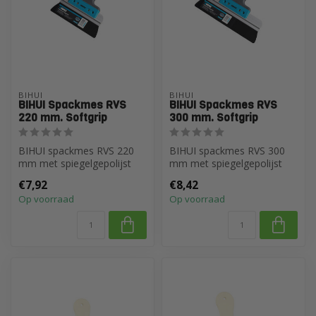
BIHUI
BIHUI
BIHUI Spackmes RVS
BIHUI Spackmes RVS
220 mm. Softgrip
300 mm. Softgrip
BIHUI spackmes RVS 220
BIHUI spackmes RVS 300
mm met spiegelgepolijst
mm met spiegelgepolijst
blad (0,4 mm) voor strak
blad (0,4 mm) voor strak
€7,92
€8,42
afmessen...
afmessen...
Op voorraad
Op voorraad