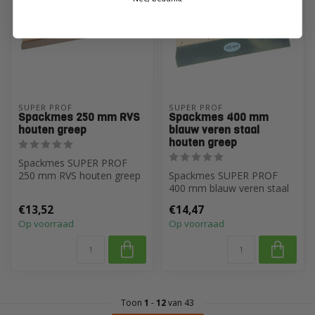
SUPER PROF
SUPER PROF
Spackmes 250 mm RVS
Spackmes 400 mm
houten greep
blauw veren staal
houten greep
Spackmes SUPER PROF
250 mm RVS houten greep
Spackmes SUPER PROF
400 mm blauw veren staal
houten greep
€13,52
€14,47
Op voorraad
Op voorraad
Toon
1
-
12
van 43