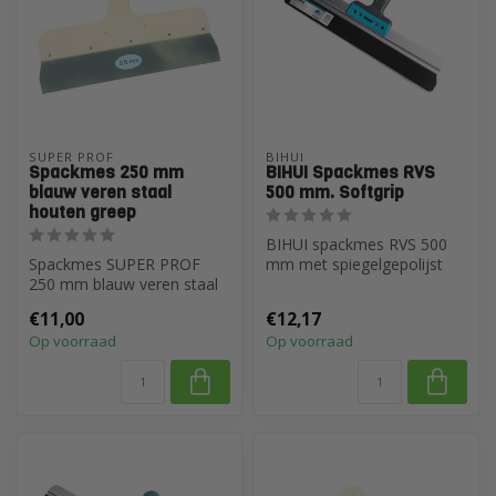
SUPER PROF
BIHUI
Spackmes 250 mm
BIHUI Spackmes RVS
blauw veren staal
500 mm. Softgrip
houten greep
BIHUI spackmes RVS 500
Spackmes SUPER PROF
mm met spiegelgepolijst
250 mm blauw veren staal
blad (0,4 mm) voor strak
houten greep
afmessen...
€11,00
€12,17
Op voorraad
Op voorraad