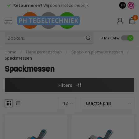
Retourneren?
Wij doen niet zo moeilijk
9.2
0
MENU
€
Incl. btw
Home
/
Handgereedschap
/
Spack- en plamuurmessen
/
Spackmessen
Spackmessen
Filters