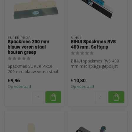
SUPER PROF
BIHUI
Spackmes 200 mm
BIHUI Spackmes RVS
blauw veren staal
400 mm. Softgrip
houten greep
BIHUI spackmes RVS 400
Spackmes SUPER PROF
mm met spiegelgepolijst
200 mm blauw veren staal
blad (0,4 mm) voor strak
houten greep
afmessen...
€9,96
€10,80
Op voorraad
Op voorraad