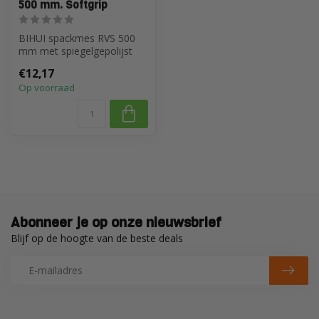
500 mm. Softgrip
BIHUI spackmes RVS 500
mm met spiegelgepolijst
blad (0,4 mm) voor strak
€12,17
afmessen...
Op voorraad
Abonneer je op onze nieuwsbrief
Blijf op de hoogte van de beste deals