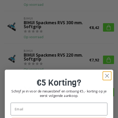
Op voorraad
BIHUI
BIHUI Spackmes RVS 300 mm.
Softgrip
€8,42
Op voorraad
BIHUI
BIHUI Spackmes RVS 220 mm.
Softgrip
€7,92
Op voorraad
€5 Korting?
SUPER PROF
Spackmesbak hout 63x8,5x30
Schrijf je in voor de nieuwsbrief en ontvang €5,- korting op je
cm
€66,80
eerst volgende aankoop.
Op voorraad
Email