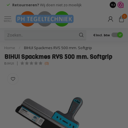
Retourneren?
Wij doen niet zo moeilijk
9.2
0
MENU
€
Incl. btw
Home
/
BIHUI Spackmes RVS 500 mm. Softgrip
BIHUI Spackmes RVS 500 mm. Softgrip
(0)
BIHUI