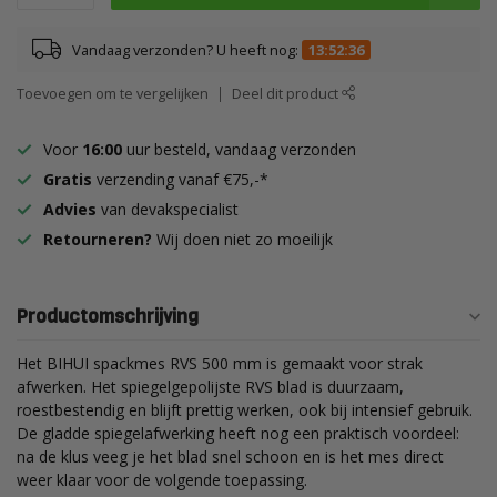
Vandaag verzonden? U heeft nog:
13:52:36
Toevoegen om te vergelijken
Deel dit product
Voor
16:00
uur besteld, vandaag verzonden
Gratis
verzending vanaf €75,-*
Advies
van devakspecialist
Retourneren?
Wij doen niet zo moeilijk
Productomschrijving
Het BIHUI spackmes RVS 500 mm is gemaakt voor strak
afwerken. Het spiegelgepolijste RVS blad is duurzaam,
roestbestendig en blijft prettig werken, ook bij intensief gebruik.
De gladde spiegelafwerking heeft nog een praktisch voordeel:
na de klus veeg je het blad snel schoon en is het mes direct
weer klaar voor de volgende toepassing.