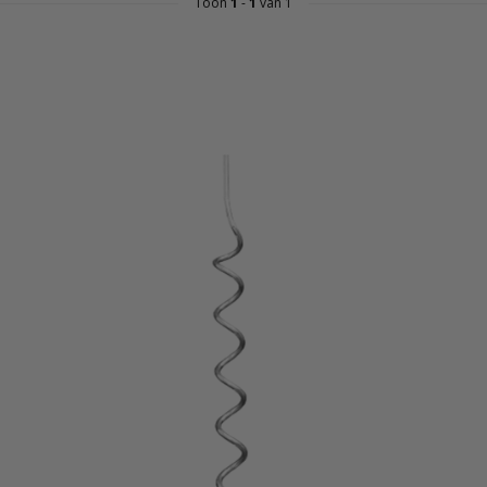
Toon
1
-
1
van 1