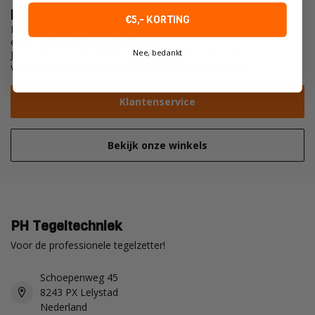
Meer informatie
€5,- KORTING
Heb je vragen over een van onze producten? Bekijk dan ook
eens onze klantenservicepagina.
Nee, bedankt
Je vindt hier onze bedrijfsgegevens, informatie over
voorwaarden en antwoorden op veelgestelde vragen.
Klantenservice
Bekijk onze winkels
PH Tegeltechniek
Voor de professionele tegelzetter!
Schoepenweg 45
8243 PX Lelystad
Nederland