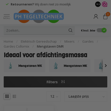
Retourneren?
Wij doen niet zo moeilijk
9.2
0
MENU
€
Incl. btw
Home
/
Elektrisch Gereedschap
/
Mixers
/
Gardes
/
Gardes Collomix
/
Mengstaven DMR
Ideaal voor afdicht­ing­s­massa
Mengstaven WK
Mengstaven MK
M
Filters