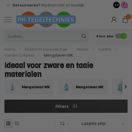
Retourneren?
Wij doen niet zo moeilijk
9.2
0
MENU
€
Incl. btw
Home
/
Elektrisch Gereedschap
/
Mixers
/
Gardes
/
Gardes Collomix
/
Mengstaven MK
Ideaal voor zware en taaie
materialen
Mengstaven WK
Mengstaven MK
M
Filters