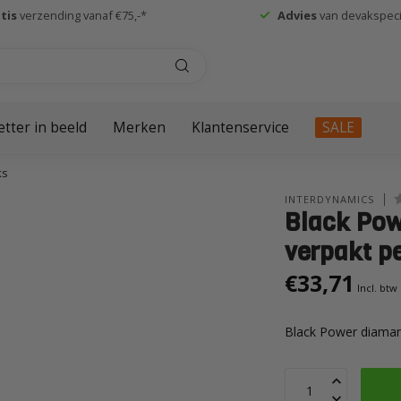
tis
verzending vanaf €75,-*
Advies
van devakspecia
etter in beeld
Merken
Klantenservice
SALE
ks
INTERDYNAMICS
Black Pow
verpakt pe
€33,71
Incl. btw
Black Power diamant