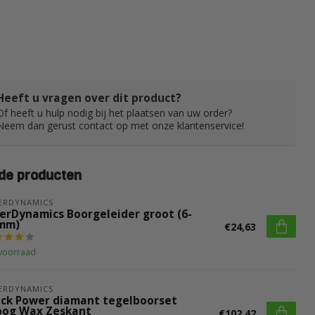
Heeft u vragen over dit product?
Of heeft u hulp nodig bij het plaatsen van uw order?
Neem dan gerust contact op met onze klantenservice!
de producten
ERDYNAMICS
terDynamics Boorgeleider groot (6-
mm)
€24,63
voorraad
ERDYNAMICS
ack Power diamant tegelboorset
oog Wax Zeskant
€102,42