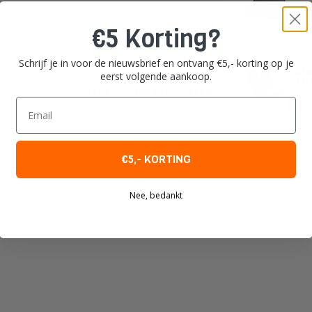
Op 
€5 Korting?
INT
Schrijf je in voor de nieuwsbrief en ontvang €5,- korting op je
Bl
eerst volgende aankoop.
10
Je beoordeling toevoegen
Email
Op 
€5,- KORTING
Nee, bedankt