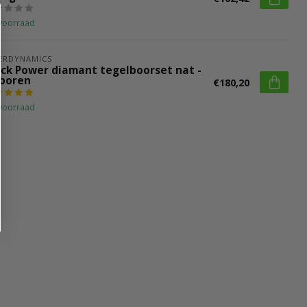
voorraad
ERDYNAMICS
ack Power diamant tegelboorset nat -
 boren
€180,20
voorraad