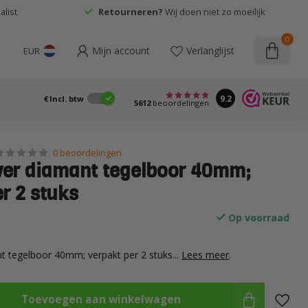
list
Retourneren?
Wij doen niet zo moeilijk
0
Mijn account
Verlanglijst
EUR
9.2
€
Incl. btw
5612
beoordelingen
0 beoordelingen
er diamant tegelboor 40mm;
r 2 stuks
Op voorraad
 tegelboor 40mm; verpakt per 2 stuks...
Lees meer
.
Toevoegen aan winkelwagen