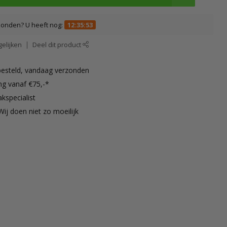
zonden? U heeft nog:
12:35:53
elijken
Deel dit product
besteld, vandaag verzonden
ng vanaf €75,-*
kspecialist
Wij doen niet zo moeilijk