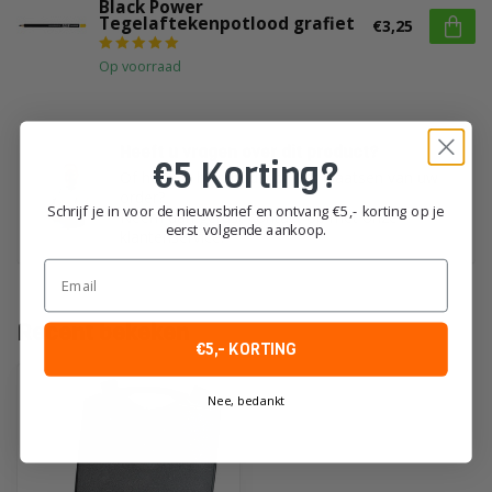
Black Power
Tegelaftekenpotlood grafiet
€3,25
Op voorraad
Heeft u vragen over dit product?
€5 Korting?
Of heeft u hulp nodig bij het plaatsen van uw
order?
Schrijf je in voor de nieuwsbrief en ontvang €5,- korting op je
Neem dan gerust contact op met onze
eerst volgende aankoop.
klantenservice!
Email
Recent bekeken
€5,- KORTING
Nee, bedankt