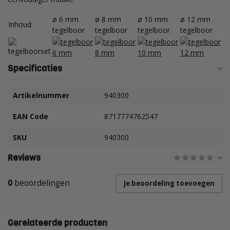
ø 6 mm
ø 8 mm
ø 10 mm
ø 12 mm
Inhoud:
tegelboor
tegelboor
tegelboor
tegelboor
Specificaties
Artikelnummer
940300
EAN Code
8717774762547
SKU
940300
Reviews
0
beoordelingen
Je beoordeling toevoegen
Gerelateerde producten