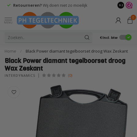
Retourneren?
Wij doen niet zo moeilijk
9.2
0
MENU
€
Incl. btw
Home
/
Black Power diamant tegelboorset droog Wax Zeskant
Black Power diamant tegelboorset droog
Wax Zeskant
(0)
INTERDYNAMICS