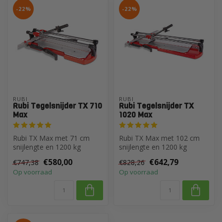
-22%
-22%
RUBI
RUBI
Rubi Tegelsnijder TX 710
Rubi Tegelsnijder TX
Max
1020 Max
Rubi TX Max met 71 cm
Rubi TX Max met 102 cm
snijlengte en 1200 kg
snijlengte en 1200 kg
breekkracht
breekkracht
€580,00
€642,79
€747,38
€828,26
Op voorraad
Op voorraad