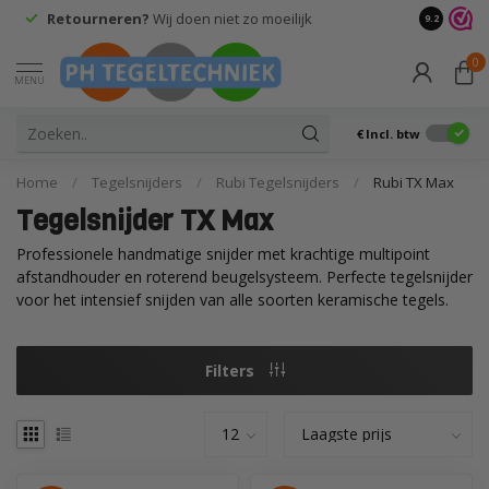
Retourneren?
Wij doen niet zo moeilijk
9.2
0
MENU
€
Incl. btw
Home
/
Tegelsnijders
/
Rubi Tegelsnijders
/
Rubi TX Max
Tegelsnijder TX Max
Professionele handmatige snijder met krachtige multipoint
afstandhouder en roterend beugelsysteem. Perfecte tegelsnijder
voor het intensief snijden van alle soorten keramische tegels.
Filters