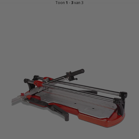
Toon
1
-
3
van 3