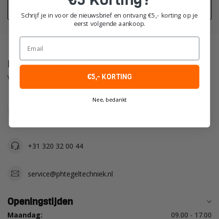
Bekijk onze winkels
Schrijf je in voor de nieuwsbrief en ontvang €5,- korting op je
eerst volgende aankoop.
Email
PH Tegeltechniek
€5,- KORTING
Voor de professionele tegelzetter!
Schoepenweg 45
Nee, bedankt
8243 PX Lelystad
Nederland
+31 320 32 00 44
service@phtegeltechniek.nl
Openingstijden
Maandag:
09.00 - 17.00