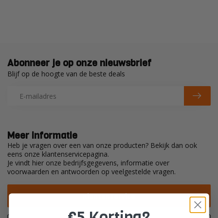
Abonneer je op onze nieuwsbrief
Blijf op de hoogte van de beste deals
Meer informatie
Heb je vragen over een van onze producten? Bekijk dan ook
eens onze klantenservicepagina.
Je vindt hier onze bedrijfsgegevens, informatie over
voorwaarden en antwoorden op veelgestelde vragen.
Klantenservice
€5 Korting?