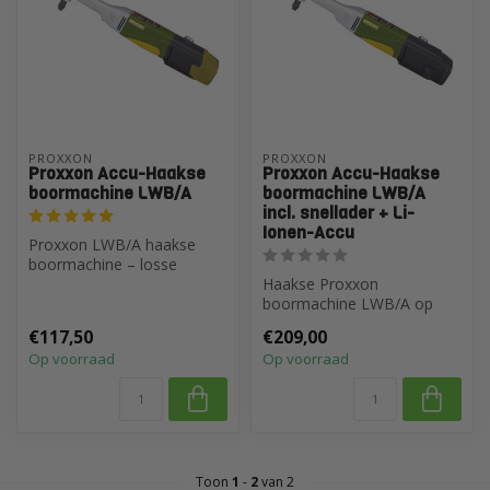
PROXXON
PROXXON
Proxxon Accu-Haakse
Proxxon Accu-Haakse
boormachine LWB/A
boormachine LWB/A
incl. snellader + Li-
Ionen-Accu
Proxxon LWB/A haakse
boormachine – losse
machine. Zonder accu,
Haakse Proxxon
lader of koffer. ...
boormachine LWB/A op
accu. Voor precisieboringen
€117,50
€209,00
in tegelwerk. In...
Op voorraad
Op voorraad
Toon
1
-
2
van 2