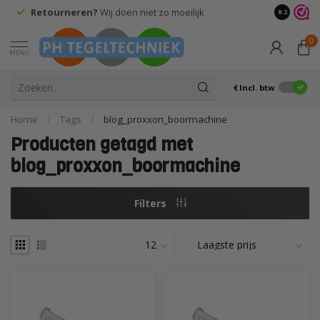
Retourneren?
Wij doen niet zo moeilijk
9.2
0
MENU
€
Incl. btw
Home
/
Tags
/
blog_proxxon_boormachine
Producten getagd met
blog_proxxon_boormachine
Filters