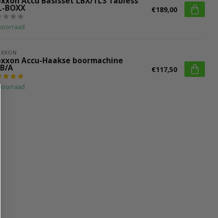
oxxon Accu Basisset LBX/TL3 Tabless
 L-BOXX
€189,00
voorraad
OXXON
oxxon Accu-Haakse boormachine
B/A
€117,50
voorraad