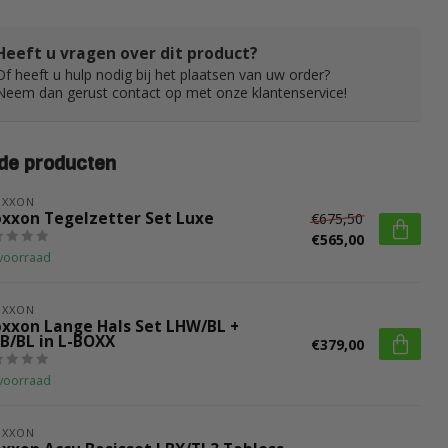
Heeft u vragen over dit product?
Of heeft u hulp nodig bij het plaatsen van uw order?
Neem dan gerust contact op met onze klantenservice!
de producten
OXXON
oxxon Tegelzetter Set Luxe
€675,50
€565,00
voorraad
OXXON
oxxon Lange Hals Set LHW/BL +
B/BL in L-BOXX
€379,00
voorraad
OXXON