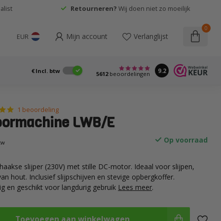
list
Retourneren?
Wij doen niet zo moeilijk
0
Mijn account
Verlanglijst
EUR
9.2
€
Incl. btw
5612
beoordelingen
1 beoordeling
oormachine LWB/E
Op voorraad
btw
akse slijper (230V) met stille DC-motor. Ideaal voor slijpen,
an hout. Inclusief slijpschijven en stevige opbergkoffer.
ig en geschikt voor langdurig gebruik
Lees meer
.
Toevoegen aan winkelwagen