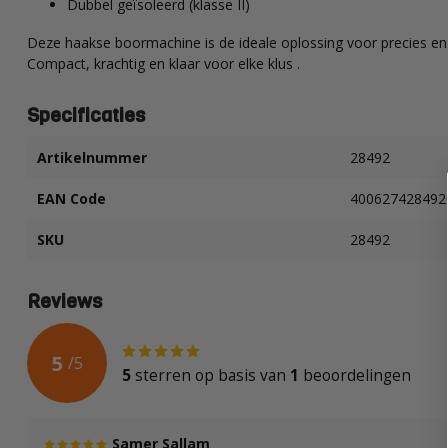
Dubbel geïsoleerd (klasse II)
Deze haakse boormachine is de ideale oplossing voor precies en v
Compact, krachtig en klaar voor elke klus .
Specificaties
Artikelnummer
28492
EAN Code
400627428492
SKU
28492
Reviews
5
/
5
5
sterren op basis van
1
beoordelingen
Samer Sallam