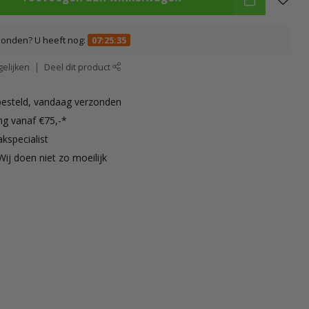
zonden? U heeft nog:
07:25:34
elijken
Deel dit product
besteld, vandaag verzonden
ng vanaf €75,-*
kspecialist
Wij doen niet zo moeilijk