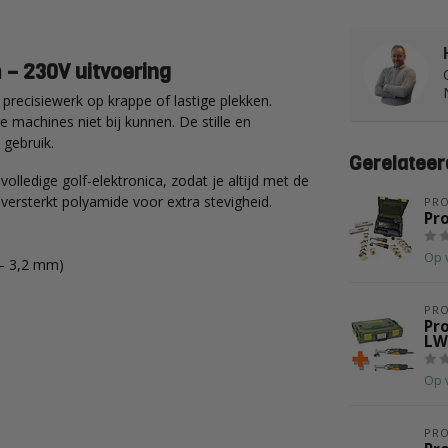
– 230V uitvoering
recisiewerk op krappe of lastige plekken.
machines niet bij kunnen. De stille en
 gebruik.
Gerelateer
olledige golf-elektronica, zodat je altijd met de
versterkt polyamide voor extra stevigheid.
PR
Pr
Op 
 – 3,2 mm)
PR
Pr
LW
Op 
PR