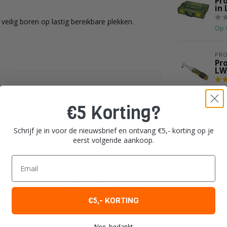
Pr
in
eilig boren op lastig bereikbare plekken.
Op 
PR
Pr
LW
Op 
0
€5 Korting?
Schrijf je in voor de nieuwsbrief en ontvang €5,- korting op je
eerst volgende aankoop.
Email
Je beoordeling toevoegen
€5,- KORTING
Nee, bedankt