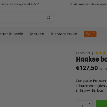
tis
verzending vanaf €75,-*
Advies
van devakspecia
etter in beeld
Merken
Klantenservice
SALE
PROXXON
Haakse b
€127,50
Incl. 
Compacte Proxxon ha
schuren en snijden v
Lichtgewicht, kracht