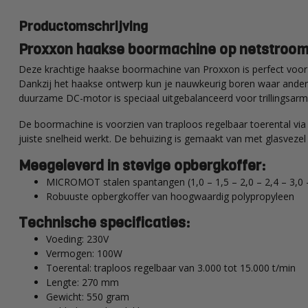
Productomschrijving
Proxxon haakse boormachine op netstroom 
Deze krachtige haakse boormachine van Proxxon is perfect voor p
Dankzij het haakse ontwerp kun je nauwkeurig boren waar andere 
duurzame DC-motor is speciaal uitgebalanceerd voor trillingsarm
De boormachine is voorzien van traploos regelbaar toerental via v
juiste snelheid werkt. De behuizing is gemaakt van met glasvezel 
Meegeleverd in stevige opbergkoffer:
MICROMOT stalen spantangen (1,0 – 1,5 – 2,0 – 2,4 – 3,0
Robuuste opbergkoffer van hoogwaardig polypropyleen
Technische specificaties:
Voeding: 230V
Vermogen: 100W
Toerental: traploos regelbaar van 3.000 tot 15.000 t/min
Lengte: 270 mm
Gewicht: 550 gram