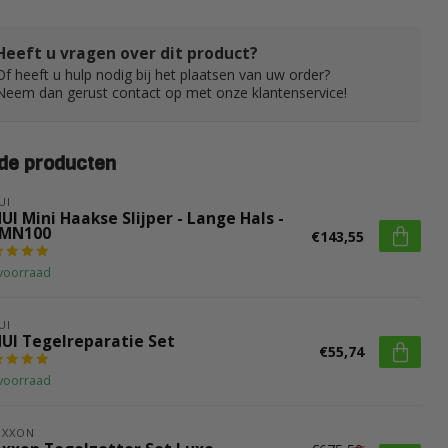
Heeft u vragen over dit product?
Of heeft u hulp nodig bij het plaatsen van uw order?
Neem dan gerust contact op met onze klantenservice!
de producten
UI
UI Mini Haakse Slijper - Lange Hals -
MN100
€143,55
voorraad
UI
HUI Tegelreparatie Set
€55,74
voorraad
OXXON