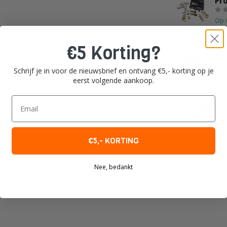
Pr
Op 
€5 Korting?
MEC
Me
Schrijf je in voor de nieuwsbrief en ontvang €5,- korting op je
Op 
eerst volgende aankoop.
Email
PRI
Te
Op 
€5,- KORTING
Nee, bedankt