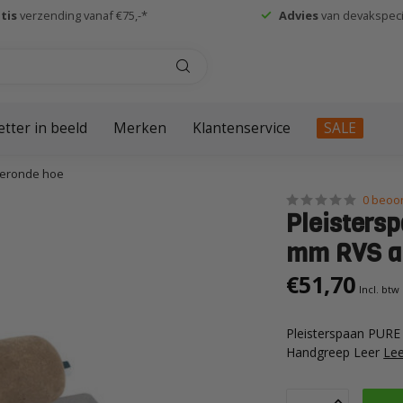
tis
verzending vanaf €75,-*
Advies
van devakspecia
etter in beeld
Merken
Klantenservice
SALE
geronde hoe
0 beoo
Pleisters
mm RVS a
€51,70
Incl. btw
Pleisterspaan PUR
Handgreep Leer
Le