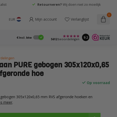
list
Retourneren?
Wij doen niet zo moeilijk
0
Mijn account
Verlanglijst
EUR
9.2
€
Incl. btw
5612
beoordelingen
rdelingen
paan PURE gebogen 305x120x0,65
fgeronde hoe
Op voorraad
E gebogen 305x120x0,65 mm RVS afgeronde hoeken en
es meer
.