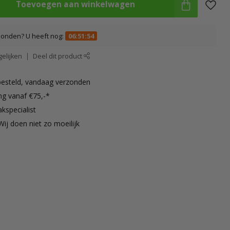
Toevoegen aan winkelwagen
zonden? U heeft nog:
06:51:53
elijken
Deel dit product
besteld, vandaag verzonden
ng vanaf €75,-*
kspecialist
Wij doen niet zo moeilijk