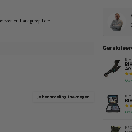
hoeken en Handgreep Leer
Gerelateer
BIH
BIH
AG
Op 
BIH
Je beoordeling toevoegen
BI
Op 
PR