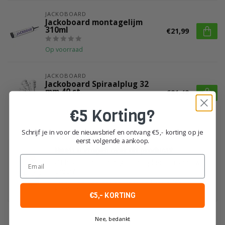
JACKOBOARD
Jackoboard montagelijm
310ml
€21,99
Op voorraad
JACKOBOARD
Jackoboard Spiraalplug 32
mm 40 st.
€21,42
€5 Korting?
Op voorraad
Schrijf je in voor de nieuwsbrief en ontvang €5,- korting op je
eerst volgende aankoop.
Heeft u vragen over dit product?
Email
Of heeft u hulp nodig bij het plaatsen van uw
order?
Neem dan gerust contact op met onze
klantenservice!
€5,- KORTING
Nee, bedankt