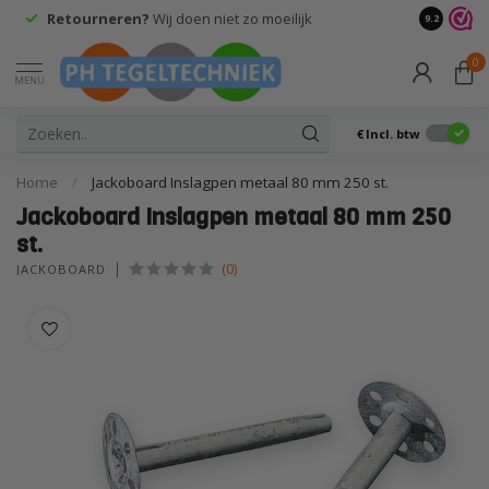
Retourneren?
Wij doen niet zo moeilijk
9.2
0
MENU
€
Incl. btw
Home
/
Jackoboard Inslagpen metaal 80 mm 250 st.
Jackoboard Inslagpen metaal 80 mm 250
st.
(0)
JACKOBOARD