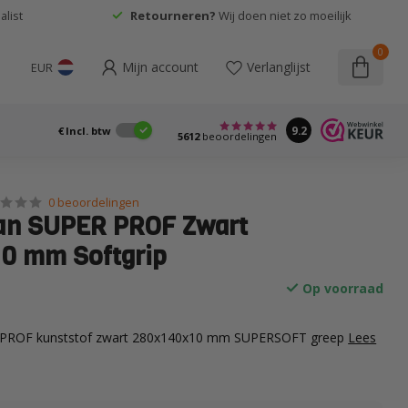
list
Retourneren?
Wij doen niet zo moeilijk
0
Mijn account
Verlanglijst
EUR
9.2
€
Incl. btw
5612
beoordelingen
0 beoordelingen
an SUPER PROF Zwart
0 mm Softgrip
Op voorraad
 PROF kunststof zwart 280x140x10 mm SUPERSOFT greep
Lees