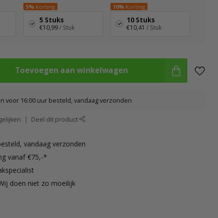
5%
Korting
10%
Korting
5 Stuks
10 Stuks
€10,99
/ Stuk
€10,41
/ Stuk
Toevoegen aan winkelwagen
 voor 16:00 uur besteld, vandaag verzonden
elijken
Deel dit product
besteld, vandaag verzonden
ng vanaf €75,-*
kspecialist
Wij doen niet zo moeilijk