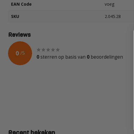
EAN Code
voeg
SKU
2.045.28
Reviews
0
/
5
0
sterren op basis van
0
beoordelingen
Recent bekeken