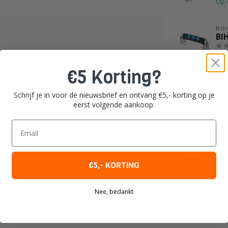
Op 
BIH
BI
Op 
€5 Korting?
SUP
Je beoordeling toevoegen
In
Schrijf je in voor de nieuwsbrief en ontvang €5,- korting op je
Mi
eerst volgende aankoop.
Op 
Email
BIH
BI
Gr
€5,- KORTING
Op 
Nee, bedankt