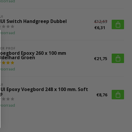
voorraad
UI
HUI Switch Handgreep Dubbel
€12,63
€6,31
voorraad
ER PROF
voegbord Epoxy 260 x 100 mm
ddelhard Groen
€21,75
voorraad
UI
HUI Epoxy Voegbord 248 x 100 mm. Soft
ip
€8,76
voorraad