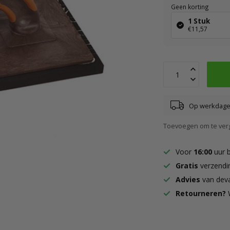
Geen korting
1 Stuk
€11,57
Op werkdagen
Toevoegen om te verg
Voor
16:00
uur 
Gratis
verzendi
Advies
van deva
Retourneren?