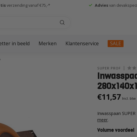
tis
verzending vanaf €75,-*
Advies
van devakspecia
etter in beeld
Merken
Klantenservice
SALE
p
SUPER PROF
Inwasspa
280x140x1
€11,57
Incl. btw
Inwasspaan SUPER
meer
.
Volume voordeel