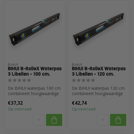
BIHUI
BIHUI
BIHUI B-RolleX Waterpas
BIHUI B-RolleX Waterpas
3 Libellen - 100 cm.
3 Libellen - 120 cm.
De BIHUI waterpas 100 cm
De BIHUI waterpas 120 cm
combineert hoogwaardige
combineert hoogwaardige
nauwkeurigheid met
nauwkeurigheid met
€37,32
€42,74
robuuste duu...
robuuste duu...
Op voorraad
Op voorraad