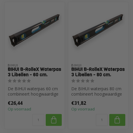
BIHUI
BIHUI
BIHUI B-RolleX Waterpas
BIHUI B-RolleX Waterpas
3 Libellen - 60 cm.
3 Libellen - 80 cm.
De BIHUI waterpas 60 cm
De BIHUI waterpas 80 cm
combineert hoogwaardige
combineert hoogwaardige
nauwkeurigheid met
nauwkeurigheid met
€26,44
€31,82
robuuste duur...
robuuste duur...
Op voorraad
Op voorraad