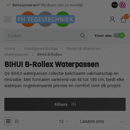
Retourneren?
Wij doen niet zo moeilijk
9.2
0
MENU
€
Incl. btw
Home
/
Handgereedschap
/
Meten & Aftekenen
/
Waterpassen
/
BIHUI B-Rollex
BIHUI B-Rollex Waterpassen
De BIHUI waterpassen collectie belichaamt vakmanschap en
innovatie. Met formaten variërend van 60 tot 180 cm, biedt elke
waterpas ongeëvenaarde precisie en comfort voor elk project.
Filters