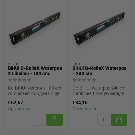
BIHUI
BIHUI
BIHUI B-RolleX Waterpas
BIHUI B-RolleX Waterpas
3 Libellen - 180 cm.
- 240 cm
De BIHUI waterpas 180 cm
De BIHUI waterpas 240 cm
combineert hoogwaardige
combineert hoogwaardige
nauwkeurigheid met
nauwkeurigheid met
€62,67
€84,16
robuuste duu...
robuuste duu...
Op voorraad
Op voorraad