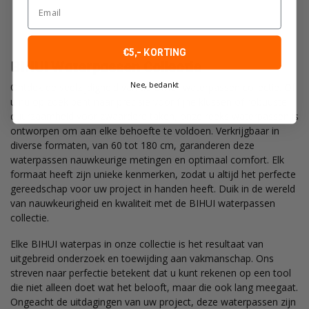
Email
€5,- KORTING
BIHUI Waterpassen Collectie
Nee, bedankt
Ontdek de veelzijdigheid van de BIHUI waterpassen collectie. Of
u nu op zoek bent naar precisie voor fijne klussen of robuuste
duurzaamheid voor zwaardere taken, onze reeks waterpassen is
ontworpen om aan elke behoefte te voldoen. Verkrijgbaar in
diverse formaten, van 60 tot 180 cm, garanderen deze
waterpassen nauwkeurige metingen en optimaal comfort. Elk
formaat heeft zijn unieke kenmerken, zodat u altijd het perfecte
gereedschap voor uw project in handen heeft. Duik in de wereld
van nauwkeurigheid en kwaliteit met de BIHUI waterpassen
collectie.
Elke BIHUI waterpas in onze collectie is het resultaat van
uitgebreid onderzoek en toewijding aan vakmanschap. Ons
streven naar perfectie betekent dat u kunt rekenen op een tool
die niet alleen doet wat het belooft, maar die ook lang meegaat.
Ongeacht de uitdagingen van uw project, deze waterpassen zijn