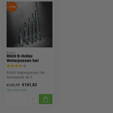
-15%
BIHUI
BIHUI B-Rollex
Waterpassen Set
BIHUI Waterpassen Set -
Bestaande uit 5
waterpassen variërend van
€161,83
€190,39
60 tot 180 cm.
Op voorraad