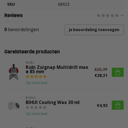
SKU
68923
Reviews
0
beoordelingen
Je beoordeling toevoegen
Gerelateerde producten
RUBI
Rubi Zuignap Multidrill max
€35,39
ø 85 mm
€28,31
Op voorraad
BIHUI
BIHUI Cooling Wax 30 ml
€4,92
Op voorraad