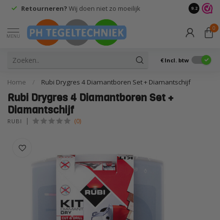
Retourneren?
Wij doen niet zo moeilijk
9.2
0
MENU
€
Incl. btw
Home
/
Rubi Drygres 4 Diamantboren Set + Diamantschijf
Rubi Drygres 4 Diamantboren Set +
Diamantschijf
(0)
RUBI