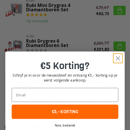
RUBI
Rubi Mini Drygres 4
€79,67
Diamantboren Set
€63,73
Op voorraad
RUBI
Rubi Drygres 6
€289,77
Diamantboren Set
€231,82
Op voorraad
€5 Korting?
Schrijf je in voor de nieuwsbrief en ontvang €5,- korting op je
Heeft u vragen over dit product?
eerst volgende aankoop.
Of heeft u hulp nodig bij het plaatsen van uw
Email
order?
Neem dan gerust contact op met onze
klantenservice!
€5,- KORTING
Recent bekeken
Nee, bedankt