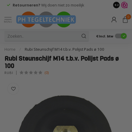
Retourneren?
Wij doen niet zo moeilijk
9.2
0
MENU
€
Incl. btw
Home
/
Rubi Steunschijf M14 t.b.v. Polijst Pads ø 100
Rubi Steunschijf M14 t.b.v. Polijst Pads ø
100
(0)
RUBI