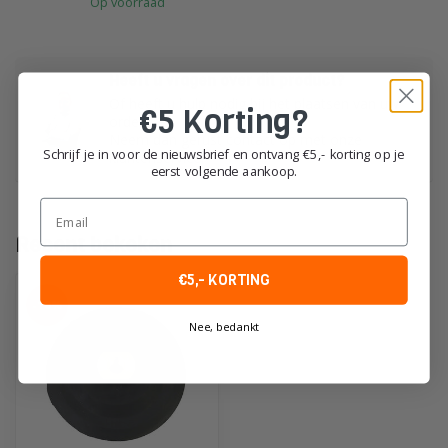
Op voorraad
Heeft u vragen over dit product?
Of heeft u hulp nodig bij het plaatsen van uw
€5 Korting?
order?
Neem dan gerust contact op met onze
Schrijf je in voor de nieuwsbrief en ontvang €5,- korting op je
klantenservice!
eerst volgende aankoop.
Email
Recent bekeken
€5,- KORTING
-10%
Nee, bedankt