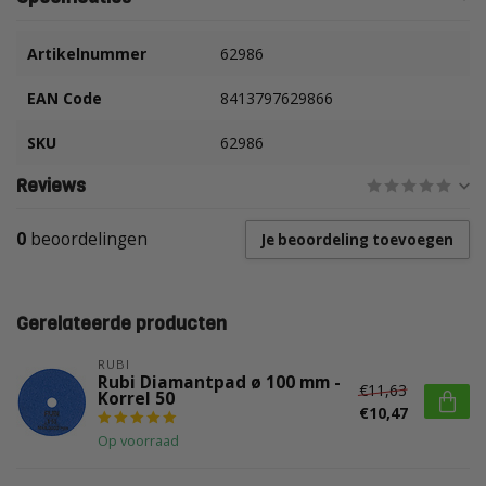
Artikelnummer
62986
EAN Code
8413797629866
SKU
62986
Reviews
0
beoordelingen
Je beoordeling toevoegen
Gerelateerde producten
RUBI
Rubi Diamantpad ø 100 mm -
€11,63
Korrel 50
€10,47
Op voorraad