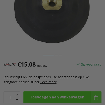
€15,08
€16,76
Op voorraad
Incl. btw
Steunschijf t.b.v. de polijst pads. De adapter past op elke
gangbare haakse slijper
Lees meer
.
Toevoegen aan winkelwagen