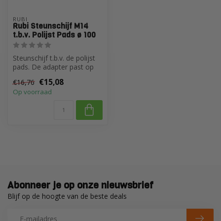
RUBI
Rubi Steunschijf M14
t.b.v. Polijst Pads ø 100
Steunschijf t.b.v. de polijst
pads. De adapter past op
elke gangbare haakse slij...
€15,08
€16,76
Op voorraad
Abonneer je op onze nieuwsbrief
Blijf op de hoogte van de beste deals