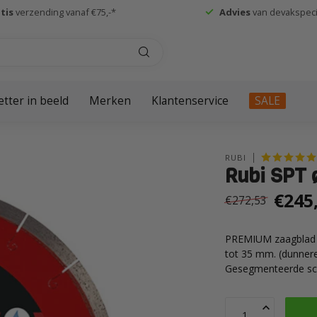
tis
verzending vanaf €75,-*
Advies
van devakspecia
etter in beeld
Merken
Klantenservice
SALE
RUBI
Rubi SPT 
€245
€272,53
PREMIUM zaagblad o
tot 35 mm. (dunnere 
Gesegmenteerde sch