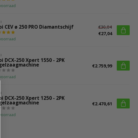
voorraad
I
bi CEV ø 250 PRO Diamantschijf
€30,04
€27,04
voorraad
I
bi DCX-250 Xpert 1550 - 2PK
gelzaagmachine
€2.759,99
voorraad
I
bi DCX-250 Xpert 1250 - 2PK
gelzaagmachine
€2.470,61
voorraad