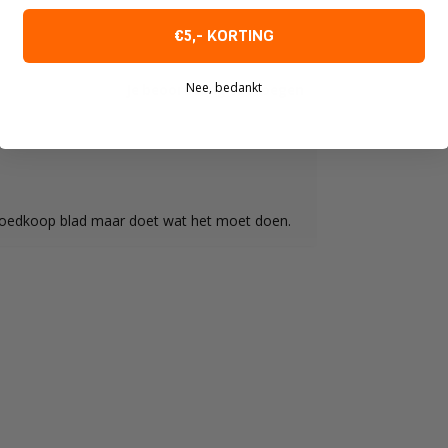
€5,- KORTING
Nee, bedankt
Je beoordeling toevoegen
goedkoop blad maar doet wat het moet doen.