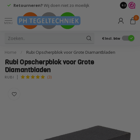
Retourneren?
Wij doen niet zo moeilijk
9.2
0
MENU
€
Incl. btw
Home
/
Rubi Opscherpblok voor Grote Diamantbladen
Rubi Opscherpblok voor Grote
Diamantbladen
(3)
RUBI