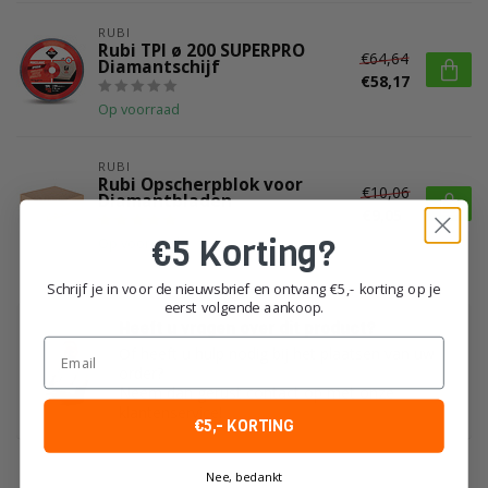
RUBI
Rubi TPI ø 200 SUPERPRO
€64,64
Diamantschijf
€58,17
Op voorraad
RUBI
Rubi Opscherpblok voor
€10,06
Diamantbladen
€9,05
€5 Korting?
Op voorraad
Schrijf je in voor de nieuwsbrief en ontvang €5,- korting op je
eerst volgende aankoop.
Heeft u vragen over dit product?
Email
Of heeft u hulp nodig bij het plaatsen van uw
order?
Neem dan gerust contact op met onze
klantenservice!
€5,- KORTING
Nee, bedankt