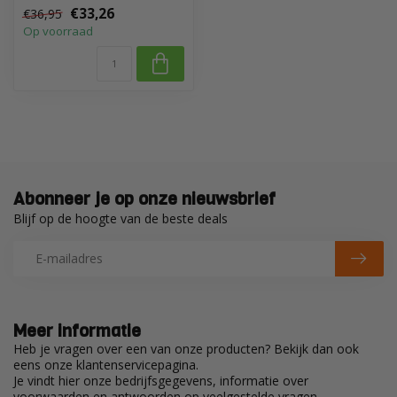
is licht gewicht, buigzaam
€33,26
€36,95
en d...
Op voorraad
Abonneer je op onze nieuwsbrief
Blijf op de hoogte van de beste deals
Meer informatie
Heb je vragen over een van onze producten? Bekijk dan ook
eens onze klantenservicepagina.
Je vindt hier onze bedrijfsgegevens, informatie over
voorwaarden en antwoorden op veelgestelde vragen.