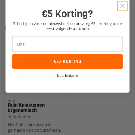
klantenservice!
€5 Korting?
Schrijf je in voor de nieuwsbrief en ontvang €5,- korting op je
Recent bekeken
eerst volgende aankoop.
Email
-10%
€5,- KORTING
Nee, bedankt
RUBI
Rubi Kniekussen
Ergonomisch
Het Rubi kniekussen is
gemaakt van polyurethaan,