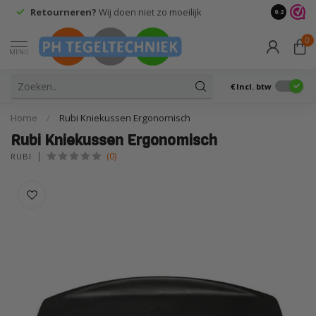
Retourneren?
Wij doen niet zo moeilijk
9.2
0
MENU
€
Incl. btw
Home
/
Rubi Kniekussen Ergonomisch
Rubi Kniekussen Ergonomisch
(0)
RUBI