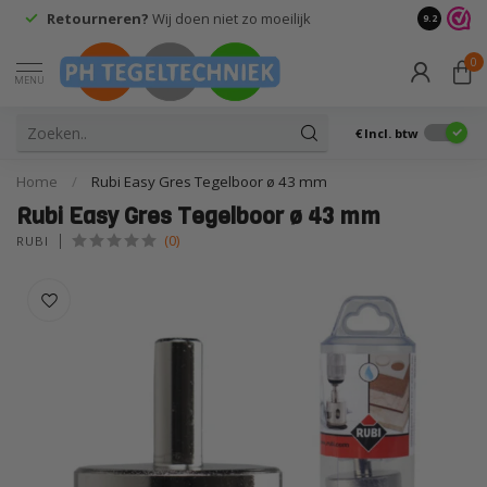
Retourneren?
Wij doen niet zo moeilijk
9.2
0
MENU
€
Incl. btw
Home
/
Rubi Easy Gres Tegelboor ø 43 mm
Rubi Easy Gres Tegelboor ø 43 mm
(0)
RUBI