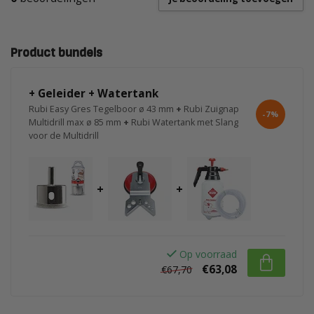
Product bundels
+ Geleider + Watertank
Rubi Easy Gres Tegelboor ø 43 mm
+
Rubi Zuignap
-7%
Multidrill max ø 85 mm
+
Rubi Watertank met Slang
voor de Multidrill
+
+
Op voorraad
€63,08
€67,70