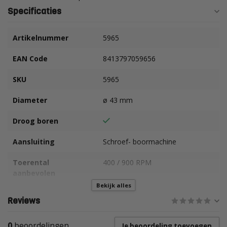
Specificaties
Artikelnummer
5965
EAN Code
8413797059656
SKU
5965
Diameter
ø 43 mm
Droog boren
Aansluiting
Schroef- boormachine
Toerental
400 / 900 RPM
aanbevolen
Bekijk alles
Geschikt voor
Wand- en Vloertegels,
Reviews
Natuursteen, Graniet e.d.
0
beoordelingen
Je beoordeling toevoegen