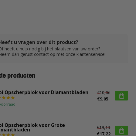
Heeft u vragen over dit product?
Of heeft u hulp nodig bij het plaatsen van uw order?
Neem dan gerust contact op met onze klantenservice!
de producten
I
bi Opscherpblok voor Diamantbladen
€10,06
€9,05
voorraad
I
bi Opscherpblok voor Grote
€19,13
amantbladen
€17,22