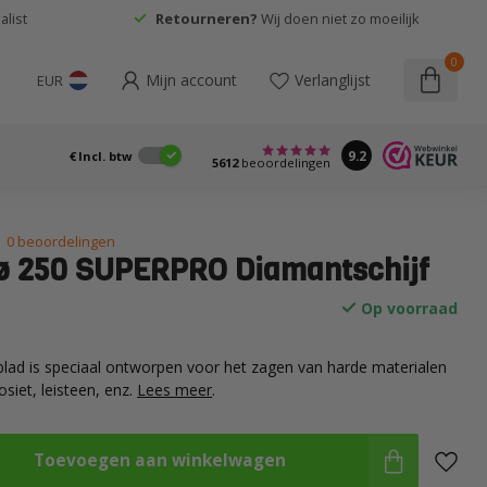
list
Retourneren?
Wij doen niet zo moeilijk
0
Mijn account
Verlanglijst
EUR
9.2
€
Incl. btw
5612
beoordelingen
0 beoordelingen
ø 250 SUPERPRO Diamantschijf
Op voorraad
lad is speciaal ontworpen voor het zagen van harde materialen
siet, leisteen, enz.
Lees meer
.
Toevoegen aan winkelwagen