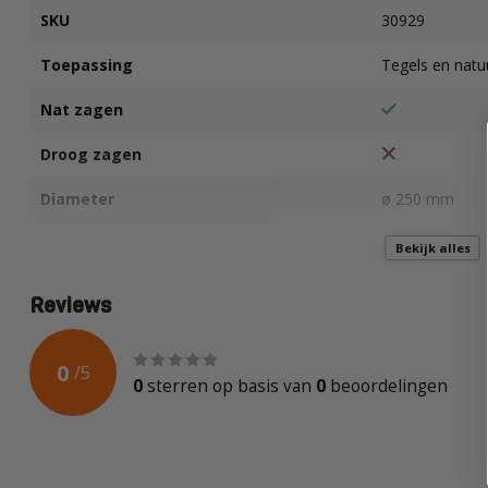
SKU
30929
Toepassing
Tegels en natu
Nat zagen
Droog zagen
Diameter
ø 250 mm
Segment hoogte
7 mm
Bekijk alles
Segment dikte
1,7 mm
Reviews
Asgat
25,4 mm
0
/
5
0
sterren op basis van
0
beoordelingen