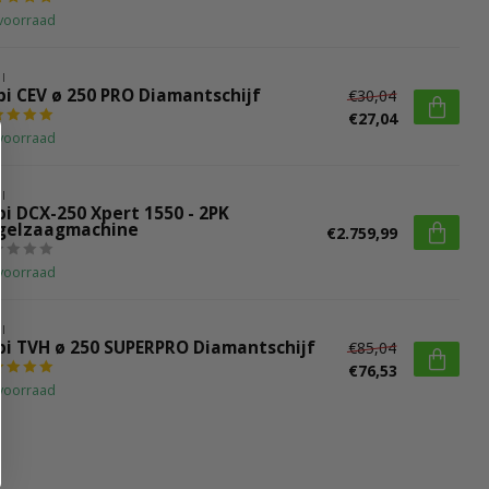
voorraad
I
bi CEV ø 250 PRO Diamantschijf
€30,04
€27,04
voorraad
I
bi DCX-250 Xpert 1550 - 2PK
gelzaagmachine
€2.759,99
voorraad
I
bi TVH ø 250 SUPERPRO Diamantschijf
€85,04
€76,53
voorraad