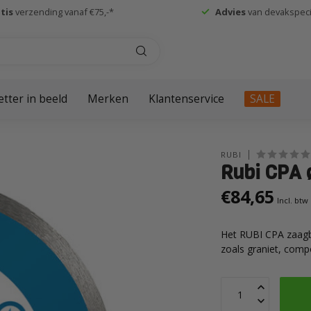
tis
verzending vanaf €75,-*
Advies
van devakspecia
etter in beeld
Merken
Klantenservice
SALE
RUBI
Rubi CPA 
€84,65
Incl. btw
Het RUBI CPA zaagb
zoals graniet, compo