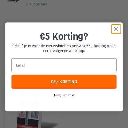
Op voorraad
Heeft u vragen over dit product?
€5 Korting?
Of heeft u hulp nodig bij het plaatsen van uw
order?
Neem dan gerust contact op met onze
Schrijf je in voor de nieuwsbrief en ontvang €5,- korting op je
klantenservice!
eerst volgende aankoop.
Email
Recent bekeken
€5,- KORTING
Nee, bedankt