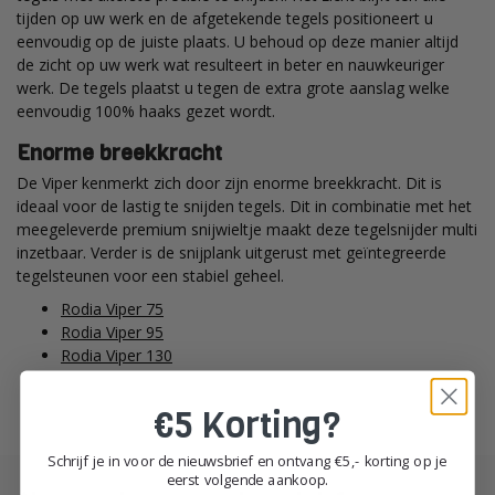
tijden op uw werk en de afgetekende tegels positioneert u
eenvoudig op de juiste plaats. U behoud op deze manier altijd
de zicht op uw werk wat resulteert in beter en nauwkeuriger
werk. De tegels plaatst u tegen de extra grote aanslag welke
eenvoudig 100% haaks gezet wordt.
Enorme breekkracht
De Viper kenmerkt zich door zijn enorme breekkracht. Dit is
ideaal voor de lastig te snijden tegels. Dit in combinatie met het
meegeleverde premium snijwieltje maakt deze tegelsnijder multi
inzetbaar. Verder is de snijplank uitgerust met geïntegreerde
tegelsteunen voor een stabiel geheel.
Rodia Viper 75
Rodia Viper 95
Rodia Viper 130
€5 Korting?
Schrijf je in voor de nieuwsbrief en ontvang €5,- korting op je
eerst volgende aankoop.