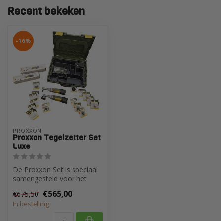
Recent bekeken
-16%
PROXXON
Proxxon Tegelzetter Set
Luxe
De Proxxon Set is speciaal
samengesteld voor het
uitzagen en strak afwerken
€565,00
€675,50
van ...
In bestelling