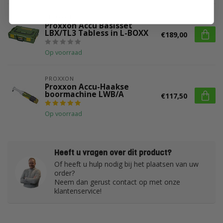
PROXXON
Proxxon Accu Basisset
LBX/TL3 Tabless in L-BOXX
€189,00
Op voorraad
PROXXON
Proxxon Accu-Haakse
boormachine LWB/A
€117,50
Op voorraad
Heeft u vragen over dit product?
Of heeft u hulp nodig bij het plaatsen van uw
order?
Neem dan gerust contact op met onze
klantenservice!