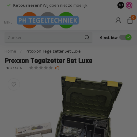
Retourneren?
Wij doen niet zo moeilijk
9.2
0
MENU
€
Incl. btw
Home
/
Proxxon Tegelzetter Set Luxe
Proxxon Tegelzetter Set Luxe
(0)
PROXXON