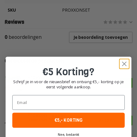
SKU
PROXXONSET
Reviews
0
beoordelingen
Je beoordeling toevoegen
Gerelateerde producten
€5 Korting?
PROXXON
Proxxon Lange Hals Set
Schrijf je in voor de nieuwsbrief en ontvang €5,- korting op je
LHW/BL + LWB/BL in L-BOXX
€379,00
eerst volgende aankoop.
Op voorraad
Email
PROXXON
Proxxon Haakse
boormachine LWB/E
€5,- KORTING
€127,50
Op voorraad
Nee, bedankt