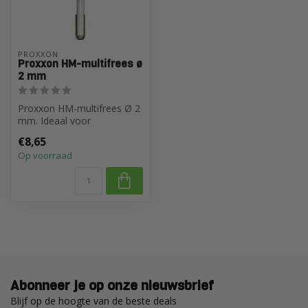
PROXXON
Proxxon HM-multifrees ø
2 mm
Proxxon HM-multifrees Ø 2
mm. Ideaal voor
precisiebewerkingen op
€8,65
keramiek, porse...
Op voorraad
Abonneer je op onze nieuwsbrief
Blijf op de hoogte van de beste deals