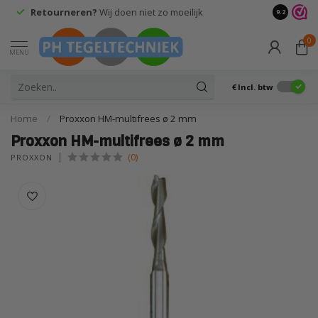
Retourneren?
Wij doen niet zo moeilijk
9.2
0
MENU
€
Incl. btw
Home
/
Proxxon HM-multifrees ø 2 mm
Proxxon HM-multifrees ø 2 mm
(0)
PROXXON