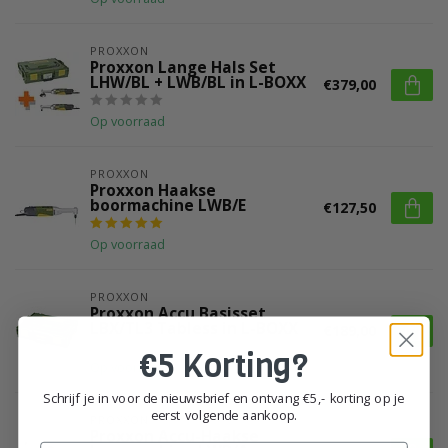
PROXXON
Proxxon Lange Hals Set
LHW/BL + LWB/BL in L-BOXX
€379,00
Op voorraad
PROXXON
Proxxon Haakse
boormachine LWB/E
€127,50
Op voorraad
PROXXON
Proxxon Accu Basisset
LBX/TL3 Tabless in L-BOXX
€189,00
€5 Korting?
Op voorraad
Schrijf je in voor de nieuwsbrief en ontvang €5,- korting op je
eerst volgende aankoop.
PROXXON
Proxxon Accu-Haakse