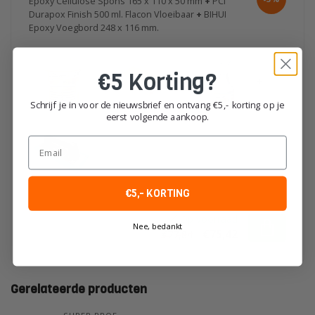
Epoxy Cellulose Spons 165 x 110 x 50 mm
+
PCI
Durapox Finish 500 ml. Flacon Vloeibaar
+
BIHUI
Epoxy Voegbord 248 x 116 mm.
€5 Korting?
+
+
+
Schrijf je in voor de nieuwsbrief en ontvang €5,- korting op je
eerst volgende aankoop.
Email
€5,- KORTING
Op voorraad
Nee, bedankt
€75,42
€77,84
Gerelateerde producten