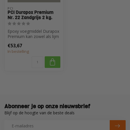
PCI
PCI Durapox Premium
Nr. 22 Zandgrijs 2 kg.
Epoxy voegmiddel Durapox
Premium kan zowel als lijm
en voegmortel in
€53,67
zwembaden, ...
In bestelling
Abonneer je op onze nieuwsbrief
Blijf op de hoogte van de beste deals