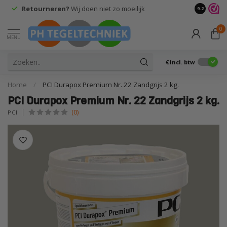
Retourneren?
Wij doen niet zo moeilijk
9.2
0
MENU
€
Incl. btw
Home
/
PCI Durapox Premium Nr. 22 Zandgrijs 2 kg.
PCI Durapox Premium Nr. 22 Zandgrijs 2 kg.
(0)
PCI