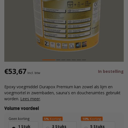
€53,67
In bestelling
Incl. btw
Epoxy voegmiddel Durapox Premium kan zowel als lijm en
voegmortel in zwembaden, sauna's en doucheruimtes gebruikt
worden.
Lees meer
.
Volume voordeel
Geen korting
5%
Korting
10%
Korting
1 Stuk
3 Stuks
5 Stuks