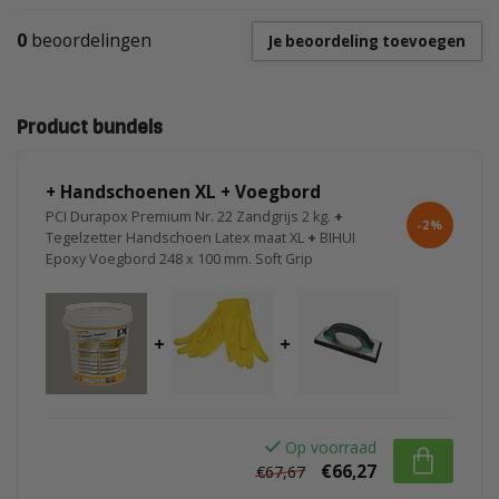
0
beoordelingen
Je beoordeling toevoegen
Product bundels
+ Handschoenen XL + Voegbord
PCI Durapox Premium Nr. 22 Zandgrijs 2 kg.
+
-2%
Tegelzetter Handschoen Latex maat XL
+
BIHUI
Epoxy Voegbord 248 x 100 mm. Soft Grip
+
+
Op voorraad
€66,27
€67,67