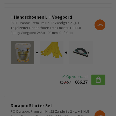
+ Handschoenen L + Voegbord
PCI Durapox Premium Nr. 22 Zandgrijs 2 kg.
+
-2%
Tegelzetter Handschoen Latex maat L
+
BIHUI
Epoxy Voegbord 248 x 100 mm. Soft Grip
+
+
Op voorraad
€66,27
€67,67
Durapox Starter Set
PCI Durapox Premium Nr. 22 Zandgrijs 2 kg.
+
BIHUI
-3%