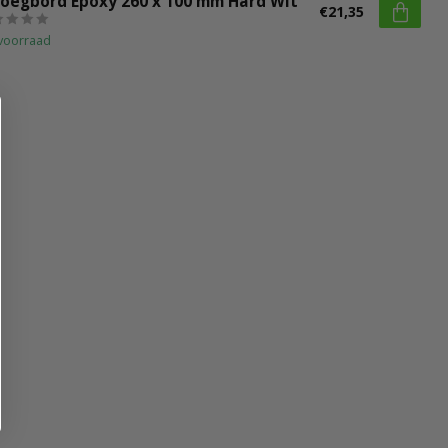
voegbord Epoxy 260 x 100 mm Hard Wit
€21,35
voorraad