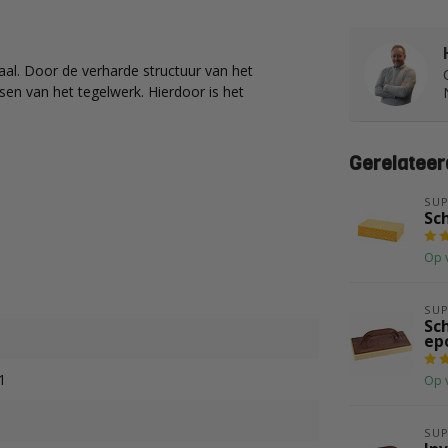
al. Door de verharde structuur van het
sen van het tegelwerk. Hierdoor is het
Gerelateer
SUP
Sc
Op 
SUP
Sc
ep
1
Op 
SUP