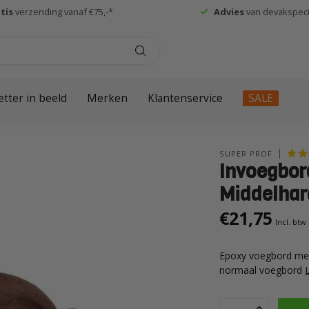
tis
verzending vanaf €75,-*
Advies
van devakspecia
etter in beeld
Merken
Klantenservice
SALE
SUPER PROF
Invoegbor
Middelhar
€21,75
Incl. btw
Epoxy voegbord met 
normaal voegbord