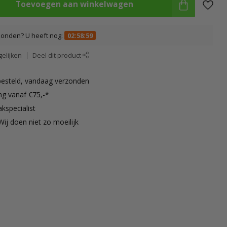
Toevoegen aan winkelwagen
zonden? U heeft nog:
02:58:58
elijken
Deel dit product
besteld, vandaag verzonden
ng vanaf €75,-*
kspecialist
Wij doen niet zo moeilijk