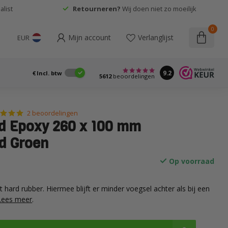
list
Retourneren?
Wij doen niet zo moeilijk
0
Mijn account
Verlanglijst
EUR
9.2
€
Incl. btw
5612
beoordelingen
2 beoordelingen
d Epoxy 260 x 100 mm
d Groen
Op voorraad
hard rubber. Hiermee blijft er minder voegsel achter als bij een
Lees meer
.