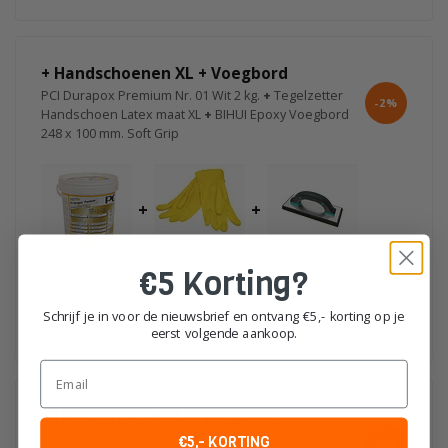
+ Handschoenen XL + Voegbord
PCI Durapox Premium Nr. 01 Wit 2 kg.
+
Tegelzetter
-2%
Handschoen Latex maat XL
+
BIHUI Epoxy Voegbord
248 x 100 mm. Soft Grip
+
+
€5 Korting?
Op voorraad
Schrijf je in voor de nieuwsbrief en ontvang €5,- korting op je
€66,27
€67,67
eerst volgende aankoop.
Email
+ Handschoenen L + Voegbord
PCI Durapox Premium Nr. 01 Wit 2 kg.
+
Tegelzetter
€5,- KORTING
-2%