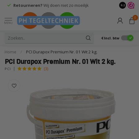
Retourneren?
Wij doen niet zo moeilijk
9.2
0
MENU
€
Incl. btw
Home
/
PCI Durapox Premium Nr. 01 Wit 2 kg.
PCI Durapox Premium Nr. 01 Wit 2 kg.
(3)
PCI