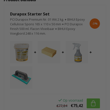
Durapox Starter Set
PCI Durapox Premium Nr. 01 Wit 2 kg.
+
BIHUI Epoxy
-3%
Cellulose Spons 165 x 110 x 50 mm
+
PCI Durapox
Finish 500 ml. Flacon Vloeibaar
+
BIHUI Epoxy
Voegbord 248 x 116 mm.
+
+
+
Op voorraad
€75,42
€77,84