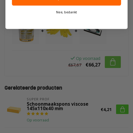
Handschoen Latex maat L
+
BIHUI Epoxy Voegbord
248 x 100 mm. Soft Grip
Nee, bedankt
+
+
Op voorraad
€66,27
€67,67
Gerelateerde producten
SUPER PROF
Schoonmaakspons viscose
145x110x40 mm
€4,21
Op voorraad