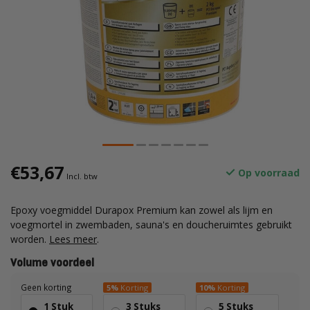
€53,67
Op voorraad
Incl. btw
Epoxy voegmiddel Durapox Premium kan zowel als lijm en
voegmortel in zwembaden, sauna's en doucheruimtes gebruikt
worden.
Lees meer
.
Volume voordeel
Geen korting
5%
Korting
10%
Korting
1 Stuk
3 Stuks
5 Stuks