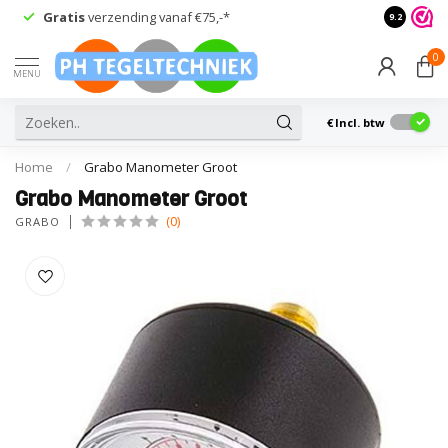
Gratis
verzending vanaf €75,-*
Advies
van
9.2
0
MENU
€
Incl. btw
Home
/
Grabo Manometer Groot
Grabo Manometer Groot
(0)
GRABO