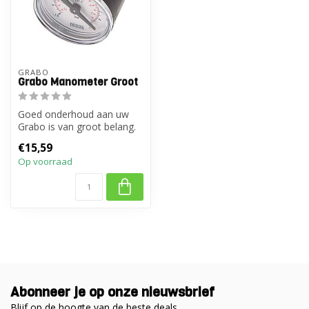
GRABO
Grabo Manometer Groot
Goed onderhoud aan uw
Grabo is van groot belang.
Deze manometer is een
€15,59
vervangin...
Op voorraad
Abonneer je op onze nieuwsbrief
Blijf op de hoogte van de beste deals