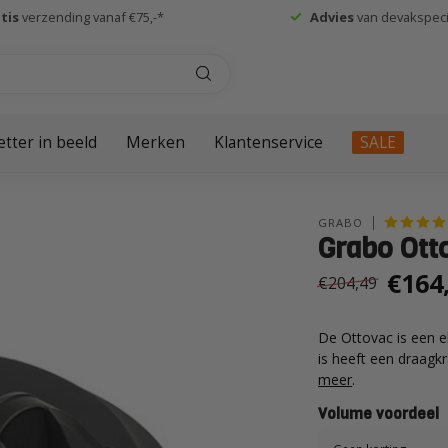
tis
verzending vanaf €75,-*
Advies
van devakspecia
etter in beeld
Merken
Klantenservice
SALE
GRABO
Grabo Ott
€164
€204,49
De Ottovac is een e
is heeft een draagk
meer
.
Volume voordeel