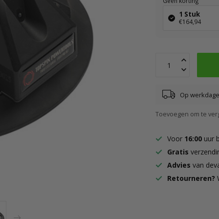
Geen korting
1 Stuk
€164,94
Op werkdagen
Toevoegen om te verg
Voor
16:00
uur 
Gratis
verzendi
Advies
van deva
Retourneren?