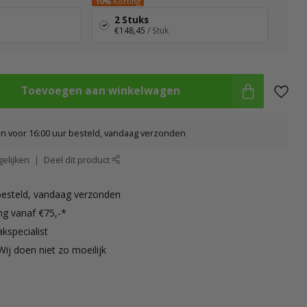
10%
Korting
2 Stuks
€148,45
/ Stuk
Toevoegen aan winkelwagen
 voor 16:00 uur besteld, vandaag verzonden
elijken
Deel dit product
besteld, vandaag verzonden
ng vanaf €75,-*
kspecialist
Wij doen niet zo moeilijk