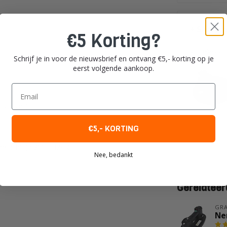
+ Slim Sy
€5 Korting?
Grabo Ottov
Draagsyste
Schrijf je in voor de nieuwsbrief en ontvang €5,- korting op je
0
eerst volgende aankoop.
Email
inclusief)
€5,- KORTING
e richtlijn 2006/42/EC
Nee, bedankt
Gerelateer
GR
Ne