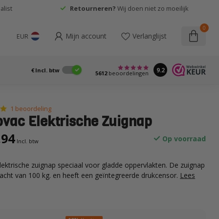
list
Retourneren?
Wij doen niet zo moeilijk
0
Mijn account
Verlanglijst
EUR
9.2
€
Incl. btw
5612
beoordelingen
1 beoordeling
ovac Elektrische Zuignap
,94
Op voorraad
Incl. btw
lektrische zuignap speciaal voor gladde oppervlakten. De zuignap
racht van 100 kg. en heeft een geïntegreerde drukcensor.
Lees