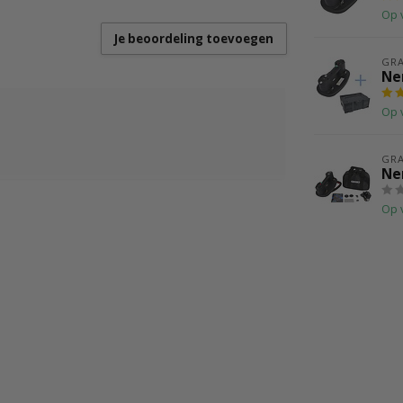
Op 
Je beoordeling toevoegen
GR
Ne
Op 
GR
Ne
Op 