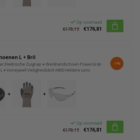
Op voorraad
€176,81
€178,13
hoenen L + Bril
-1%
ac Elektrische Zuignap
+
Werkhandschoen PowerGrab
 L
+
Honeywell Veiligheidsbril A800 Heldere Lens
+
+
Op voorraad
€176,81
€178,13