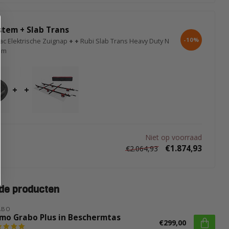
stem + Slab Trans
-10%
ac Elektrische Zuignap
+
+
Rubi Slab Trans Heavy Duty N
em
+
+
Niet op voorraad
€1.874,93
€2.064,93
de producten
ABO
mo Grabo Plus in Beschermtas
€299,00