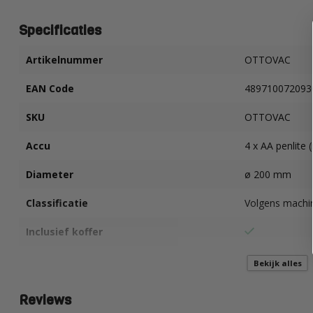
Specificaties
Artikelnummer
OTTOVAC
EAN Code
489710072093
SKU
OTTOVAC
Accu
4 x AA penlite (
Diameter
ø 200 mm
Classificatie
Volgens machin
Inclusief koffer
Maximaal hefvermogen
100 kg.
Bekijk alles
Vermogen
1800 Watt
Reviews