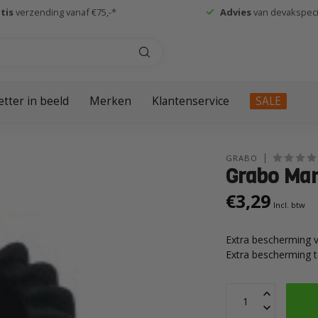
tis
verzending vanaf €75,-*
Advies
van devakspecia
etter in beeld
Merken
Klantenservice
SALE
GRABO
Grabo Ma
€3,29
Incl. btw
Extra bescherming 
Extra bescherming t