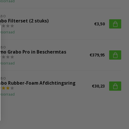
voorraad
ABO
bo Filterset (2 stuks)
€3,50
voorraad
ABO
mo Grabo Pro in Beschermtas
€379,95
voorraad
ABO
abo Rubber-Foam Afdichtingsring
€30,23
voorraad