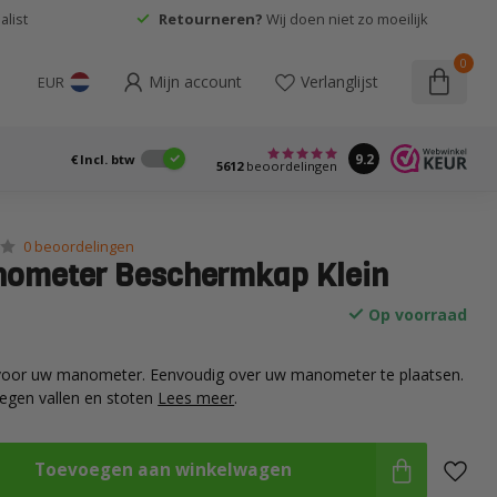
list
Retourneren?
Wij doen niet zo moeilijk
0
Mijn account
Verlanglijst
EUR
9.2
€
Incl. btw
5612
beoordelingen
0 beoordelingen
nometer Beschermkap Klein
Op voorraad
voor uw manometer. Eenvoudig over uw manometer te plaatsen.
egen vallen en stoten
Lees meer
.
Toevoegen aan winkelwagen