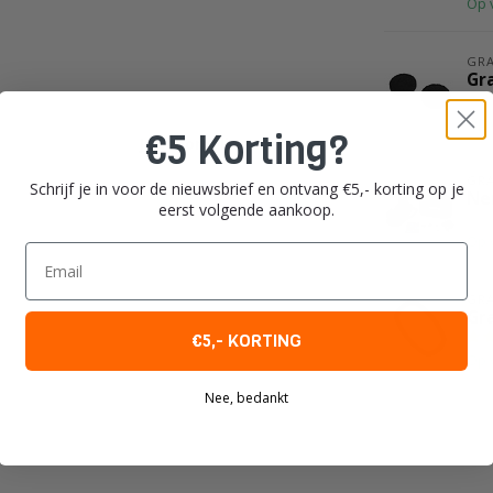
Op 
GR
Gra
Op 
€5 Korting?
Je beoordeling toevoegen
GR
Schrijf je in voor de nieuwsbrief en ontvang €5,- korting op je
Ne
eerst volgende aankoop.
Op 
Email
GR
Gr
€5,- KORTING
Op 
Nee, bedankt