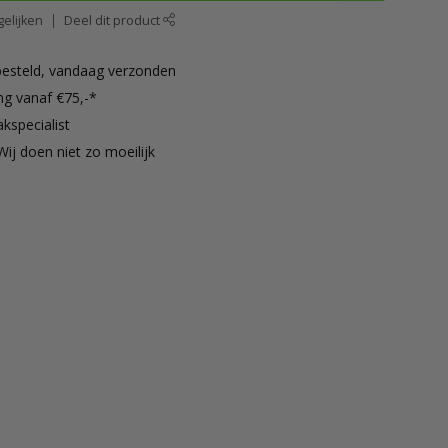
elijken
Deel dit product
besteld, vandaag verzonden
ng vanaf €75,-*
kspecialist
Wij doen niet zo moeilijk