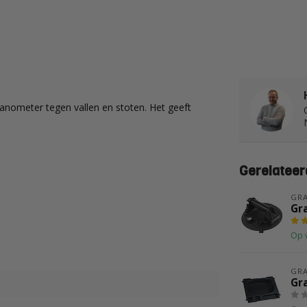
ometer tegen vallen en stoten. Het geeft
Gerelateer
GR
Gr
Op 
GR
Gra