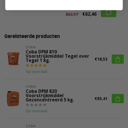
Op voorraad
€62,46
€63,57
Gerelateerde producten
COBA
Coba DPM 810
Voorstrijkmiddel Tegel over
€18,53
Tegel 1 kg.
Op voorraad
COBA
Coba DPM 820
Voorstrijkmiddel
€83,41
Geconcentreerd 5 kg.
Op voorraad
COBA