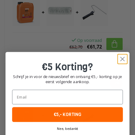
+
+
Op voorraad
€61,72
€62,70
€5 Korting?
Voorstrijk + Roller + Beugel 250 mm
Schrijf je in voor de nieuwsbrief en ontvang €5,- korting op je
Coba DPM 800 Voorstrijkmiddel 5 liter
+
Voorstrijk
eerst volgende aankoop.
-2%
Roller 250 mm.
+
Beugel voor Voorstrijk Roller 250
Email
mm.
€5,- KORTING
+
+
Nee, bedankt