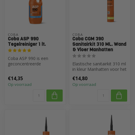
COBA
COBA
Coba ASP 990
Coba CGM 390
Tegelreiniger 1 lt.
Sanitairkit 310 ML. Wand
& Vloer Manhatten
Coba ASP 990 is een
geconcentreerde
Elastische sanitairkit 310 ml
tegelreiniger voor het
in kleur Manhatten voor het
ontvetten van bestaan...
afdichten van voegen b...
€14,35
€14,80
Op voorraad
Op voorraad