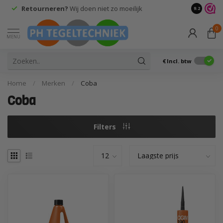
Retourneren?
Wij doen niet zo moeilijk
9.2
0
MENU
€
Incl. btw
Home
/
Merken
/
Coba
Coba
Filters