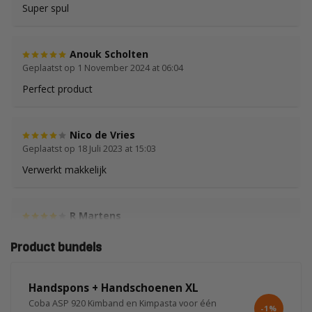
Super spul
Anouk Scholten
Geplaatst op 1 November 2024 at 06:04
Perfect product
Nico de Vries
Geplaatst op 18 Juli 2023 at 15:03
Verwerkt makkelijk
R Martens
Geplaatst op 10 November 2022 at 18:58
Product bundels
werkt makkelijk en goed
Handspons + Handschoenen XL
Peter van het Ende
Coba ASP 920 Kimband en Kimpasta voor één
-1%
Geplaatst op 19 Juli 2022 at 11:13