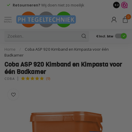
Retourneren?
Wij doen niet zo moeilijk
9.2
0
MENU
€
Incl. btw
Home
/
Coba ASP 920 Kimband en Kimpasta voor één
Badkamer
Coba ASP 920 Kimband en Kimpasta voor
één Badkamer
(9)
COBA