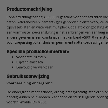
Productomschrijving
Coba afdichtingcoating ASP900 is geschikt voor het afdichten van
beton, kalkzandsteen, cement- gips gebonden pleisterwerk, celle
gipsvezelplaten en watervast multiplex. Coba afdichtingcoating AS
een vormvaste hoekaansluiting is het aanbrengen van één laag a
andere gevallen is een combinatie met kimband ASP910 vereist 
voor toepassing buitenshuis en permanent natte toepassingen 
Speciale productkenmerken:
Voor natte ruimten
Blijvend elastisch
Eenvoudig verwerkbaar
Gebruiksaanwijzing
Voorbereiding ondergrond
De ondergrond moet schoon, droog, draagkrachtig, stabiel en ont
nadelig kunnen beïnvloeden. Zandende en sterk zuigende onderg
voorstrijkmiddel DPM800.