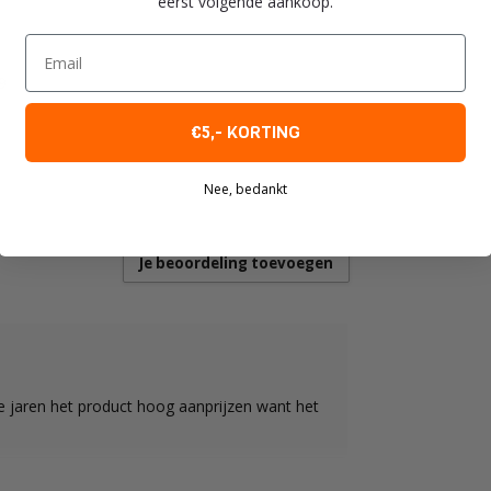
eerst volgende aankoop.
Email
9
€5,- KORTING
Nee, bedankt
Je beoordeling toevoegen
le jaren het product hoog aanprijzen want het