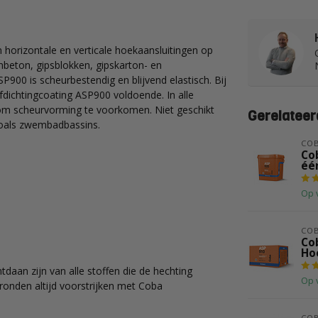
 horizontale en verticale hoekaansluitingen op
nbeton, gipsblokken, gipskarton- en
P900 is scheurbestendig en blijvend elastisch. Bij
fdichtingcoating ASP900 voldoende. In alle
om scheurvorming te voorkomen. Niet geschikt
Gerelateer
zoals zwembadbassins.
CO
Co
éé
Op 
CO
Co
Ho
daan zijn van alle stoffen die de hechting
Op 
ronden altijd voorstrijken met Coba
CO