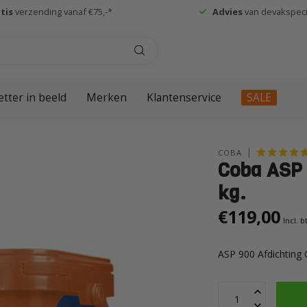
tis
verzending vanaf €75,-*
Advies
van devakspecia
etter in beeld
Merken
Klantenservice
SALE
COBA
Coba ASP 
kg.
€119,00
Incl. 
ASP 900 Afdichting