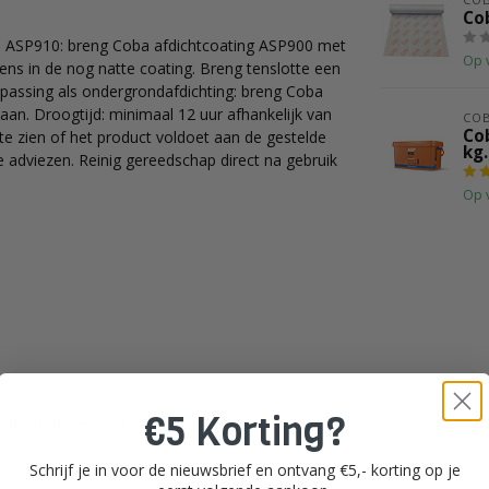
Co
nd ASP910: breng Coba afdichtcoating ASP900 met
Op 
ns in de nog natte coating. Breng tenslotte een
passing als ondergrondafdichting: breng Coba
aan. Droogtijd: minimaal 12 uur afhankelijk van
CO
Co
 te zien of het product voldoet aan de gestelde
kg.
 adviezen. Reinig gereedschap direct na gebruik
Op 
€5 Korting?
vingstemperatuur
Schrijf je in voor de nieuwsbrief en ontvang €5,- korting op je