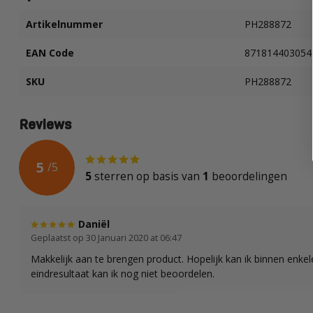
Artikelnummer
PH288872
EAN Code
871814403054
SKU
PH288872
Reviews
5
/
5
5
sterren op basis van
1
beoordelingen
Daniël
Geplaatst op 30 Januari 2020 at 06:47
Makkelijk aan te brengen product. Hopelijk kan ik binnen enke
eindresultaat kan ik nog niet beoordelen.