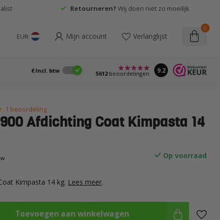
list
Retourneren?
Wij doen niet zo moeilijk
0
Mijn account
Verlanglijst
EUR
9.2
€
Incl. btw
5612
beoordelingen
1 beoordeling
900 Afdichting Coat Kimpasta 14
Op voorraad
btw
 Coat Kimpasta 14 kg.
Lees meer
.
Toevoegen aan winkelwagen