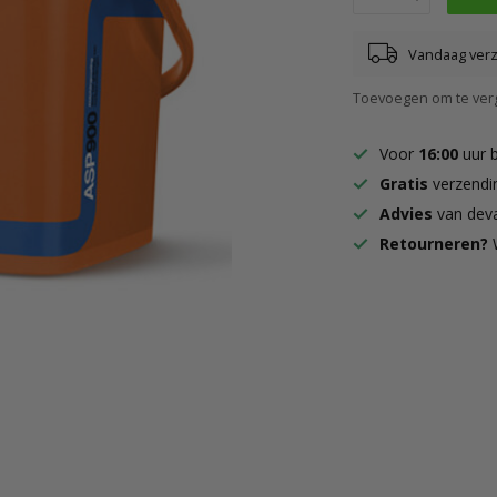
Vandaag ver
Toevoegen om te verg
Voor
16:00
uur 
Gratis
verzendi
Advies
van deva
Retourneren?