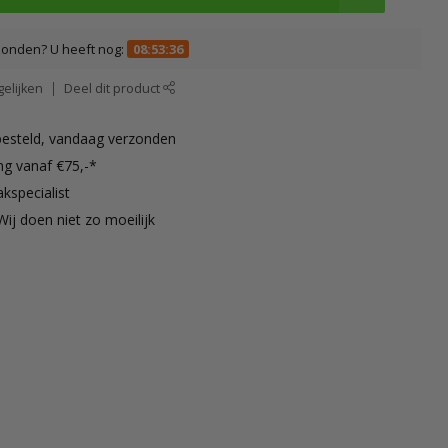
zonden? U heeft nog:
08:53:35
elijken
Deel dit product
besteld, vandaag verzonden
ng vanaf €75,-*
kspecialist
Wij doen niet zo moeilijk